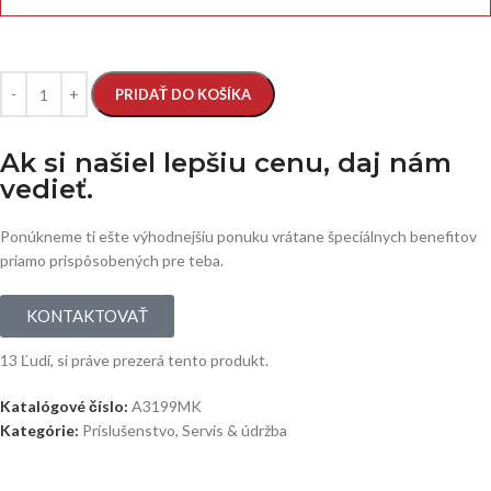
PRIDAŤ DO KOŠÍKA
Ak si našiel lepšiu cenu, daj nám
vedieť.
Ponúkneme ti ešte výhodnejšiu ponuku vrátane špeciálnych benefitov
priamo prispôsobených pre teba.
KONTAKTOVAŤ
13
Ľudí, si práve prezerá tento produkt.
Katalógové číslo:
A3199MK
Kategórie:
Príslušenstvo
,
Servis & údržba