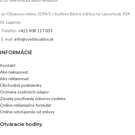
či už telefonicky alebo emailom.
ul. Obrancov mieru 3194/3 v budove Bistro tržnica na I.poschodí, 924
01 Galanta
Telefón:
+421 908 117 033
E-mail:
info@svetbicyklov.sk
INFORMÁCIE
Kontakt
Ako nakupovať
Ako reklamovať
Obchodné podmienky
Ochrana osobných údajov
Zásady používania súborov cookies
Online reklamačný formulár
Online odstúpenie od zmluvy
Otváracie hodiny