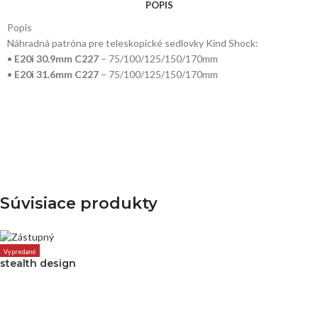
POPIS
Popis
Náhradná patróna pre teleskopické sedlovky Kind Shock:
•
E20i 30.9mm C227
– 75/100/125/150/170mm
•
E20i 31.6mm C227
– 75/100/125/150/170mm
Súvisiace produkty
Vypredané
stealth design