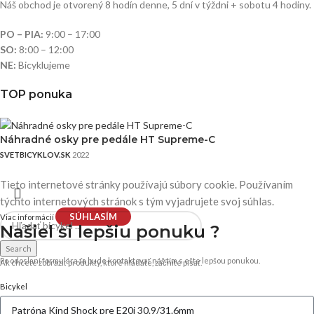
Náš obchod je otvorený 8 hodín denne, 5 dní v týždni + sobotu 4 hodiny.
PO – PIA:
9:00 – 17:00
SO:
8:00 – 12:00
NE:
Bicyklujeme
TOP ponuka
Náhradné osky pre pedále HT Supreme-C
SVETBICYKLOV.SK
2022
Tieto internetové stránky používajú súbory cookie. Používaním
týchto internetových stránok s tým vyjadrujete svoj súhlas.
SÚHLASÍM
Viac informácií
Našiel si
lepšiu ponuku ?
Search
Po odoslaní formulára ťa bude kontaktovať náš tím s ešte lepšou ponukou.
Ak chcete zobraziť produkty, ktoré hľadáte, začnite písať.
Bicykel