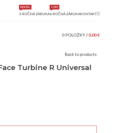
KENZEL
CUBE
3-ROČNÁ ZÁRUKA
6-ROČNÁ ZÁRUKA
KONTAKT
0
POLOŽKY
/
0,00
€
Back to products
Face Turbine R Universal