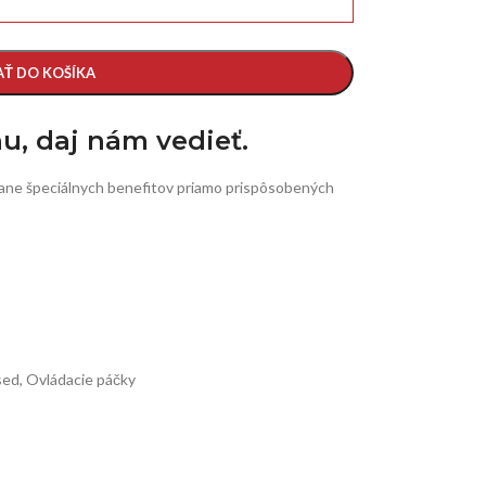
AŤ DO KOŠÍKA
nu, daj nám vedieť.
ane špeciálnych benefitov priamo prispôsobených
sed
,
Ovládacie páčky