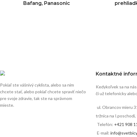
Bafang, Panasonic
prehlia
Kontaktné info
Pokiaľ ste vášnivý cyklista, alebo sa ním
Kedykoľvek sa na nás
chcete stať, alebo pokiaľ chcete spraviť niečo
či už telefonicky aleb
pre svoje zdravie, tak ste na správnom
mieste.
ul. Obrancov mieru 3
tržnica na I.poschodí
Telefón:
+421 908 1
E-mail:
info@svetbicy