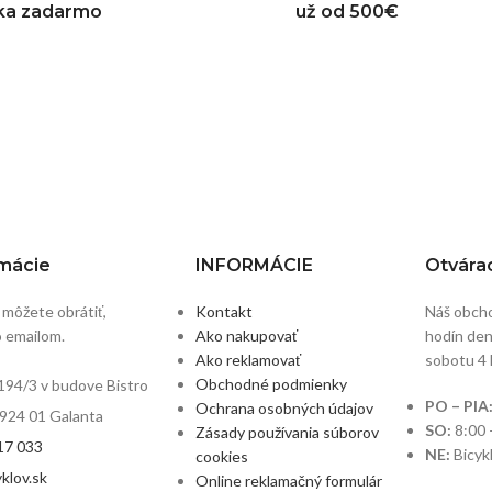
dka zadarmo
už od 500€
rmácie
INFORMÁCIE
Otvárac
 môžete obrátiť,
Kontakt
Náš obcho
o emailom.
Ako nakupovať
hodín denn
Ako reklamovať
sobotu 4 
Obchodné podmienky
194/3 v budove Bistro
PO – PIA
Ochrana osobných údajov
, 924 01 Galanta
SO:
8:00 
Zásady používania súborov
17 033
NE:
Bicyk
cookies
klov.sk
Online reklamačný formulár