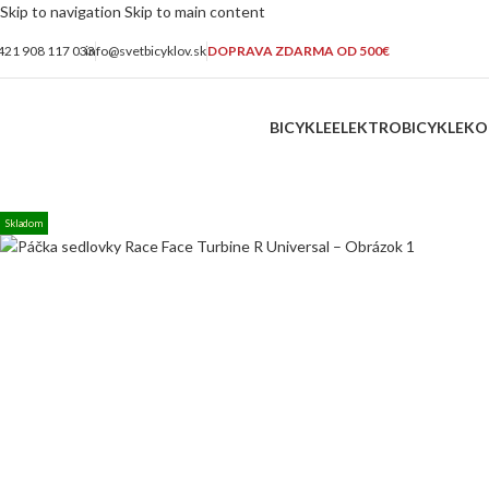
Skip to navigation
Skip to main content
421 908 117 033
info@svetbicyklov.sk
DOPRAVA ZDARMA OD 500€
BICYKLE
ELEKTROBICYKLE
KO
Skladom