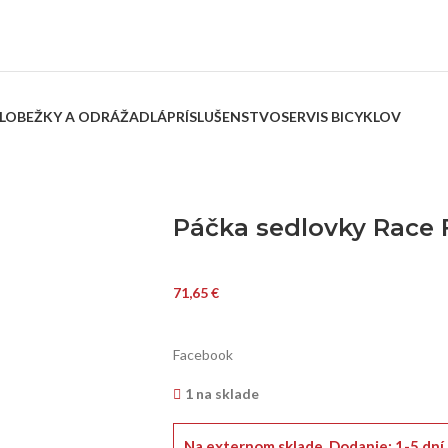
LOBEŽKY A ODRÁŽADLÁ
PRÍSLUŠENSTVO
SERVIS BICYKLOV
Páčka sedlovky Race 
71,65
€
Facebook
1 na sklade
Na externom sklade.
Dodanie: 1-5 dní