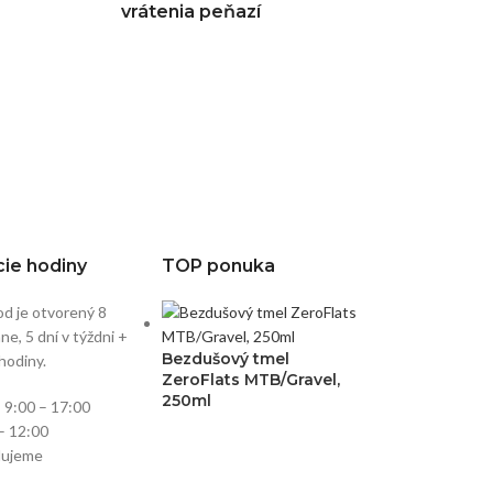
vrátenia peňazí
ie hodiny
TOP ponuka
d je otvorený 8
e, 5 dní v týždni +
Bezdušový tmel
hodiny.
ZeroFlats MTB/Gravel,
250ml
:
9:00 – 17:00
– 12:00
lujeme