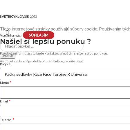
SVETBICYKLOV.SK
2022
Tieto internetové stránky používajú súbory cookie. Používaním tých
SÚHLASÍM
Viac informácií
Našiel si
lepšiu ponuku ?
Po odoslaní formulára ťa bude kontaktovať náš tím s ešte lepšou ponukou.
Search
Ak chcete zobraziť produkty, ktoré hľadáte, začnite písať.
Bicykel
Meno
Email
Telefón