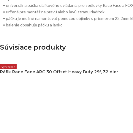
• univerzálna páčka diaľkového ovládania pre sedlovky Race Face a FO
• určená pre montáž na pravú alebo ľavú stranu riadítok
• páčku je možné namontovať pomocou objímky s priemerom 22,2mm kla
• balenie obsahuje páčku a lanko
Súvisiace produkty
Vypredané
Ráfik Race Face ARC 30 Offset Heavy Duty 29″, 32 dier