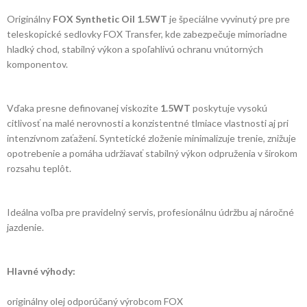
Originálny
FOX Synthetic Oil 1.5WT
je špeciálne vyvinutý pre pre
teleskopické sedlovky FOX Transfer, kde zabezpečuje mimoriadne
hladký chod, stabilný výkon a spoľahlivú ochranu vnútorných
komponentov.
Vďaka presne definovanej viskozite
1.5WT
poskytuje vysokú
citlivosť na malé nerovnosti a konzistentné tlmiace vlastnosti aj pri
intenzívnom zaťažení. Syntetické zloženie minimalizuje trenie, znižuje
opotrebenie a pomáha udržiavať stabilný výkon odpruženia v širokom
rozsahu teplôt.
Ideálna voľba pre pravidelný servis, profesionálnu údržbu aj náročné
jazdenie.
Hlavné výhody:
originálny olej odporúčaný výrobcom FOX