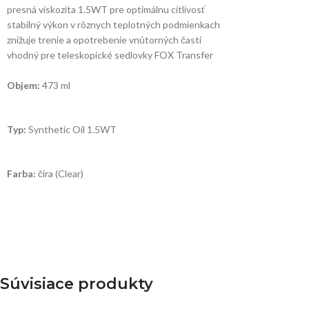
presná viskozita 1.5WT pre optimálnu citlivosť
stabilný výkon v rôznych teplotných podmienkach
znižuje trenie a opotrebenie vnútorných častí
vhodný pre teleskopické sedlovky FOX Transfer
Objem:
473 ml
Typ:
Synthetic Oil 1.5WT
Farba:
číra (Clear)
Súvisiace produkty