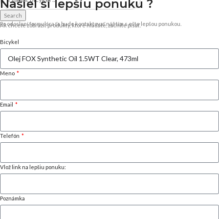
Našiel si
lepšiu ponuku ?
Search
Po odoslaní formulára ťa bude kontaktovať náš tím s ešte lepšou ponukou.
Ak chcete zobraziť produkty, ktoré hľadáte, začnite písať.
Bicykel
Meno
Email
Telefón
Vlož link na lepšiu ponuku:
Poznámka