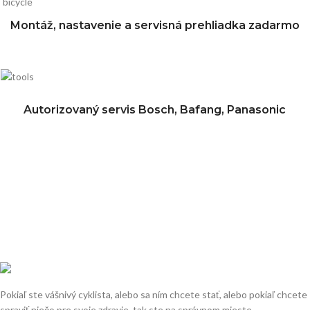
Montáž, nastavenie a servisná prehliadka zadarmo
Autorizovaný servis Bosch, Bafang, Panasonic
Pokiaľ ste vášnivý cyklista, alebo sa ním chcete stať, alebo pokiaľ chcete
spraviť niečo pre svoje zdravie, tak ste na správnom mieste.