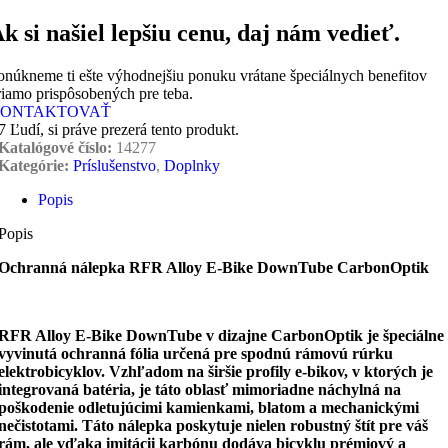
k si našiel lepšiu cenu, daj nám vedieť.
onúkneme ti ešte výhodnejšiu ponuku vrátane špeciálnych benefitov
riamo prispôsobených pre teba.
ONTAKTOVAŤ
7
Ľudí, si práve prezerá tento produkt.
Katalógové číslo:
14277
Kategórie:
Príslušenstvo
,
Doplnky
Popis
Popis
Ochranná nálepka RFR Alloy E-Bike DownTube CarbonOptik
RFR Alloy E-Bike DownTube v dizajne CarbonOptik je špeciálne
vyvinutá ochranná fólia určená pre spodnú rámovú rúrku
elektrobicyklov. Vzhľadom na širšie profily e-bikov, v ktorých je
integrovaná batéria, je táto oblasť mimoriadne náchylná na
poškodenie odletujúcimi kamienkami, blatom a mechanickými
nečistotami. Táto nálepka poskytuje nielen robustný štít pre váš
rám, ale vďaka imitácii karbónu dodáva bicyklu prémiový a