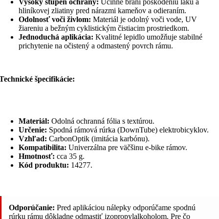
Vysoký stupeň ochrany:
Účinne bráni poškodeniu laku a
hliníkovej zliatiny pred nárazmi kameňov a odieraním.
Odolnosť voči živlom:
Materiál je odolný voči vode, UV
žiareniu a bežným cyklistickým čistiacim prostriedkom.
Jednoduchá aplikácia:
Kvalitné lepidlo umožňuje stabilné
prichytenie na očistený a odmastený povrch rámu.
Technické špecifikácie:
Materiál:
Odolná ochranná fólia s textúrou.
Určenie:
Spodná rámová rúrka (DownTube) elektrobicyklov.
Vzhľad:
CarbonOptik (imitácia karbónu).
Kompatibilita:
Univerzálna pre väčšinu e-bike rámov.
Hmotnosť:
cca 35 g.
Kód produktu:
14277.
Odporúčanie:
Pred aplikáciou nálepky odporúčame spodnú
rúrku rámu dôkladne odmastiť izopropylalkoholom. Pre čo