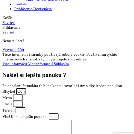
Kontakt
Prihlásenie/Registrácia
Košík
Zavrieť
Prihlásenie
Zavrieť
Nemáte účet?
Vytvoriť účet
Tieto internetové stránky používajú súbory cookie. Používaním týchto
internetových stránok s tým vyjadrujete svoj súhlas.
Viac informácií
Viac informácií
Súhlasím
Našiel si
lepšiu ponuku ?
Po odoslaní formulára ťa bude kontaktovať náš tím s ešte lepšou ponukou.
Bicykel
Meno
Email
Telefón
Vlož link na lepšiu ponuku: