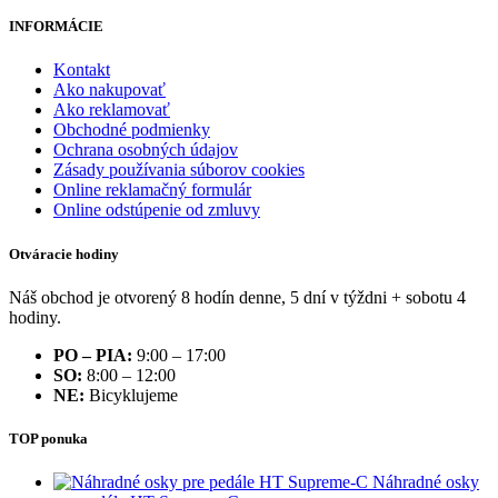
INFORMÁCIE
Kontakt
Ako nakupovať
Ako reklamovať
Obchodné podmienky
Ochrana osobných údajov
Zásady používania súborov cookies
Online reklamačný formulár
Online odstúpenie od zmluvy
Otváracie hodiny
Náš obchod je otvorený 8 hodín denne, 5 dní v týždni + sobotu 4
hodiny.
PO – PIA:
9:00 – 17:00
SO:
8:00 – 12:00
NE:
Bicyklujeme
TOP ponuka
Náhradné osky