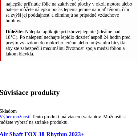
najlepšie priľnutie fólie na zakrivené plochy v okolí motora alebo
batérie môžete nálepku počas lepenia jemne nahriať fénom, čím
sa zvýši jej poddajnosť a eliminujú sa prípadné vzduchové
bubliny.
Dôležité:
Nálepku aplikujte pri izbovej teplote (ideálne nad
18°C). Po nalepení nechajte lepidlo dozrieť aspoň 24 hodín pred
prvým výjazdom do mokrého terénu alebo umývaním bicykla,
aby ste zabezpečili maximálnu životnosť spoja medzi fóliou a
lakom bicykla.
Súvisiace produkty
Skladom
Výber možností
Tento produkt má viacero variantov. Možnosti si
môžete vybrať na stránke produktu.
Air Shaft FOX 38 Rhythm 2023+