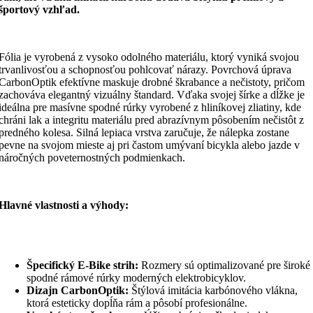
športový vzhľad.
Fólia je vyrobená z vysoko odolného materiálu, ktorý vyniká svojou
trvanlivosťou a schopnosťou pohlcovať nárazy. Povrchová úprava
CarbonOptik efektívne maskuje drobné škrabance a nečistoty, pričom
zachováva elegantný vizuálny štandard. Vďaka svojej šírke a dĺžke je
ideálna pre masívne spodné rúrky vyrobené z hliníkovej zliatiny, kde
chráni lak a integritu materiálu pred abrazívnym pôsobením nečistôt z
predného kolesa. Silná lepiaca vrstva zaručuje, že nálepka zostane
pevne na svojom mieste aj pri častom umývaní bicykla alebo jazde v
náročných poveternostných podmienkach.
Hlavné vlastnosti a výhody:
Špecifický E-Bike strih:
Rozmery sú optimalizované pre široké
spodné rámové rúrky moderných elektrobicyklov.
Dizajn CarbonOptik:
Štýlová imitácia karbónového vlákna,
ktorá esteticky dopĺňa rám a pôsobí profesionálne.