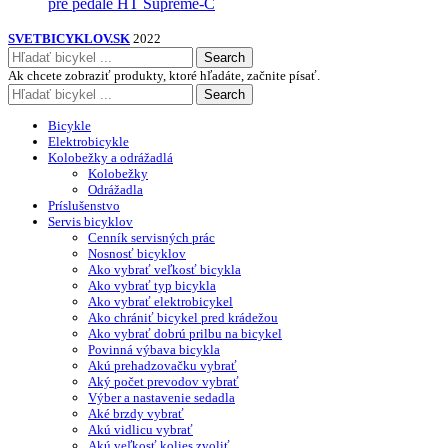
pre pedále HT Supreme-C
SVETBICYKLOV.SK
2022
Search
Ak chcete zobraziť produkty, ktoré hľadáte, začnite písať.
Search
Bicykle
Elektrobicykle
Kolobežky a odrážadlá
Kolobežky
Odrážadla
Príslušenstvo
Servis bicyklov
Cenník servisných prác
Nosnosť bicyklov
Ako vybrať veľkosť bicykla
Ako vybrať typ bicykla
Ako vybrať elektrobicykel
Ako chrániť bicykel pred krádežou
Ako vybrať dobrú prilbu na bicykel
Povinná výbava bicykla
Akú prehadzovačku vybrať
Aký počet prevodov vybrať
Výber a nastavenie sedadla
Aké brzdy vybrať
Akú vidlicu vybrať
Akú veľkosť kolies zvoliť