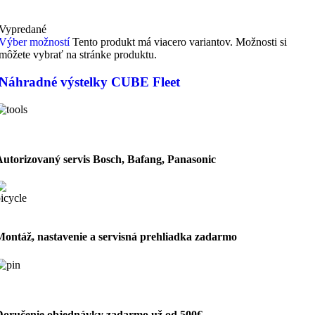
Vypredané
Výber možností
Tento produkt má viacero variantov. Možnosti si
môžete vybrať na stránke produktu.
Náhradné výstelky CUBE Fleet
Autorizovaný servis Bosch, Bafang, Panasonic
Montáž, nastavenie a servisná prehliadka zadarmo
Doručenie objednávky zadarmo už od 500€