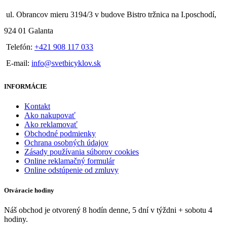
ul. Obrancov mieru 3194/3 v budove Bistro tržnica na I.poschodí,
924 01 Galanta
Telefón:
+421 908 117 033
E-mail:
info@svetbicyklov.sk
INFORMÁCIE
Kontakt
Ako nakupovať
Ako reklamovať
Obchodné podmienky
Ochrana osobných údajov
Zásady používania súborov cookies
Online reklamačný formulár
Online odstúpenie od zmluvy
Otváracie hodiny
Náš obchod je otvorený 8 hodín denne, 5 dní v týždni + sobotu 4
hodiny.