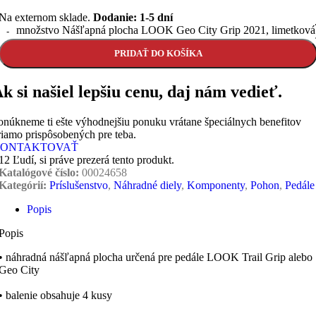
Na externom sklade.
Dodanie: 1-5 dní
množstvo Nášľapná plocha LOOK Geo City Grip 2021, limetková
PRIDAŤ DO KOŠÍKA
k si našiel lepšiu cenu, daj nám vedieť.
onúkneme ti ešte výhodnejšiu ponuku vrátane špeciálnych benefitov
riamo prispôsobených pre teba.
ONTAKTOVAŤ
12
Ľudí, si práve prezerá tento produkt.
Katalógové číslo:
00024658
Kategórií:
Príslušenstvo
,
Náhradné diely
,
Komponenty
,
Pohon
,
Pedále
Popis
Popis
• náhradná nášľapná plocha určená pre pedále LOOK Trail Grip alebo
Geo City
• balenie obsahuje 4 kusy