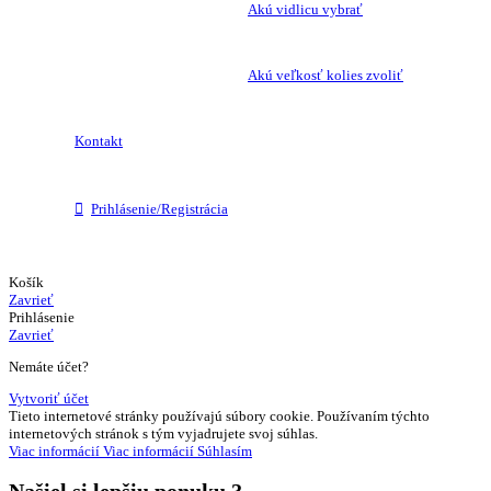
Akú vidlicu vybrať
Akú veľkosť kolies zvoliť
Kontakt
Prihlásenie/Registrácia
Košík
Zavrieť
Prihlásenie
Zavrieť
Nemáte účet?
Vytvoriť účet
Tieto internetové stránky používajú súbory cookie. Používaním týchto
internetových stránok s tým vyjadrujete svoj súhlas.
Viac informácií
Viac informácií
Súhlasím
Našiel si
lepšiu ponuku ?