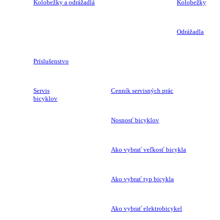
Kolobežky a odrážadlá
Kolobežky
Odrážadla
Príslušenstvo
Servis
Cenník servisných prác
bicyklov
Nosnosť bicyklov
Ako vybrať veľkosť bicykla
Ako vybrať typ bicykla
Ako vybrať elektrobicykel