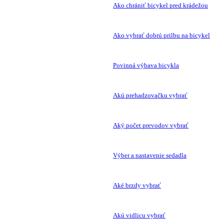
Ako chrániť bicykel pred krádežou
Ako vybrať dobrú prilbu na bicykel
Povinná výbava bicykla
Akú prehadzovačku vybrať
Aký počet prevodov vybrať
Výber a nastavenie sedadla
Aké brzdy vybrať
Akú vidlicu vybrať