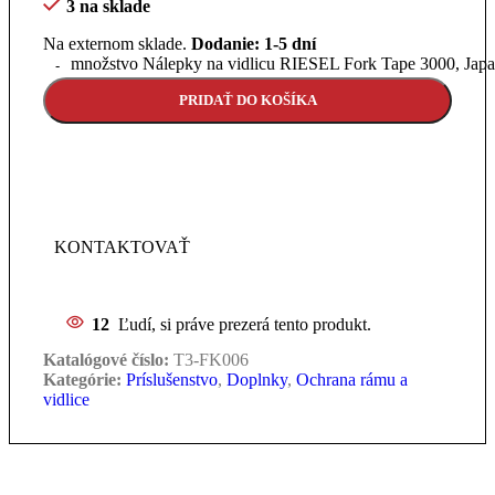
3 na sklade
Na externom sklade.
Dodanie: 1-5 dní
množstvo Nálepky na vidlicu RIESEL Fork Tape 3000, Jap
PRIDAŤ DO KOŠÍKA
Ak si našiel lepšiu cenu, daj nám vedieť.
Ponúkneme ti ešte výhodnejšiu ponuku vrátane
špeciálnych benefitov priamo prispôsobených pre teba.
KONTAKTOVAŤ
12
Ľudí, si práve prezerá tento produkt.
Katalógové číslo:
T3-FK006
Kategórie:
Príslušenstvo
,
Doplnky
,
Ochrana rámu a
Výber
Výber
Výber
Výber
vidlice
možností
možností
možností
možností
Tento
Tento
Tento
Tento
produkt
produkt
produkt
produkt
má
má
má
má