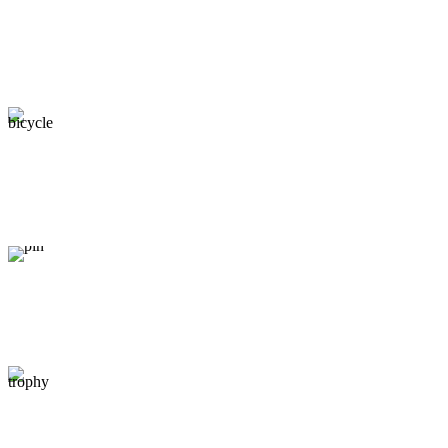
AUTORIZOVANÝ SERVIS BOSCH, BAFANG,
PANASONIC
MONTÁŽ, NASTAVENIE A SERVISNÁ PREHLIADKA
ZADARMO
DORUČENIE OBJEDNÁVKY ZADARMO UŽ OD 500€
BEZPEČNÝ NÁKUP A GARANCIA VRÁTENIA PEŇAZÍ