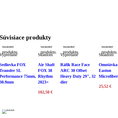
viacero
viacero
viacero
viacero
variantov.
variantov.
variantov.
variantov.
Možnosti
Možnosti
Možnosti
Možnosti
si
si
si
si
môžete
môžete
môžete
môžete
vybrať
vybrať
vybrať
vybrať
Súvisiace produkty
na
na
na
na
stránke
stránke
stránke
stránke
produktu.
produktu.
produktu.
produktu.
Vypredané
Skladom
Vypredané
Skladom
Sedlovka FOX
Air Shaft
Ráfik Race Face
Omotávka
Transfer SL
FOX 38
ARC 30 Offset
Easton
Performance 75mm,
Rhythm
Heavy Duty 29″, 32
Microfiber
30.9mm
2023+
dier
25,52
€
102,50
€