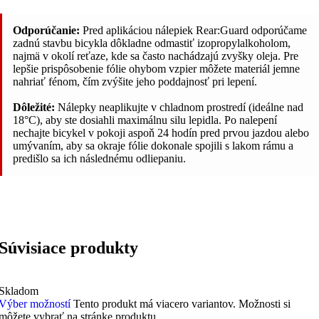
Odporúčanie:
Pred aplikáciou nálepiek Rear:Guard odporúčame
zadnú stavbu bicykla dôkladne odmastiť izopropylalkoholom,
najmä v okolí reťaze, kde sa často nachádzajú zvyšky oleja. Pre
lepšie prispôsobenie fólie ohybom vzpier môžete materiál jemne
nahriať fénom, čím zvýšite jeho poddajnosť pri lepení.
Dôležité:
Nálepky neaplikujte v chladnom prostredí (ideálne nad
18°C), aby ste dosiahli maximálnu silu lepidla. Po nalepení
nechajte bicykel v pokoji aspoň 24 hodín pred prvou jazdou alebo
umývaním, aby sa okraje fólie dokonale spojili s lakom rámu a
predišlo sa ich následnému odliepaniu.
Súvisiace produkty
Skladom
Výber možností
Tento produkt má viacero variantov. Možnosti si
môžete vybrať na stránke produktu.