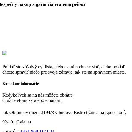
Bezpečný nákup a garancia vrátenia peňazí
Pokiaľ ste vášnivý cyklista, alebo sa ním chcete stať, alebo pokiaľ
chcete spraviť niečo pre svoje zdravie, tak ste na správnom mieste.
Kontaktné informácie
Kedykoľvek sa na nás môžete obrátiť,
či už telefonicky alebo emailom.
ul. Obrancov mieru 3194/3 v budove Bistro tržnica na I.poschodí,
924 01 Galanta
Telefón:
+421 908 117 033