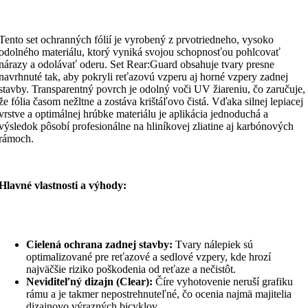
Tento set ochranných fólií je vyrobený z prvotriedneho, vysoko
odolného materiálu, ktorý vyniká svojou schopnosťou pohlcovať
nárazy a odolávať oderu. Set Rear:Guard obsahuje tvary presne
navrhnuté tak, aby pokryli reťazovú vzperu aj horné vzpery zadnej
stavby. Transparentný povrch je odolný voči UV žiareniu, čo zaručuje,
že fólia časom nežltne a zostáva krištáľovo čistá. Vďaka silnej lepiacej
vrstve a optimálnej hrúbke materiálu je aplikácia jednoduchá a
výsledok pôsobí profesionálne na hliníkovej zliatine aj karbónových
rámoch.
Hlavné vlastnosti a výhody:
Cielená ochrana zadnej stavby:
Tvary nálepiek sú
optimalizované pre reťazové a sedlové vzpery, kde hrozí
najväčšie riziko poškodenia od reťaze a nečistôt.
Neviditeľný dizajn (Clear):
Číre vyhotovenie neruší grafiku
rámu a je takmer nepostrehnuteľné, čo ocenia najmä majitelia
dizajnovo výrazných bicyklov.