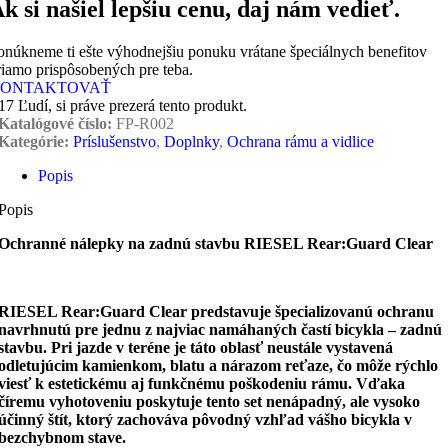
k si našiel lepšiu cenu, daj nám vedieť.
onúkneme ti ešte výhodnejšiu ponuku vrátane špeciálnych benefitov
riamo prispôsobených pre teba.
ONTAKTOVAŤ
17
Ľudí, si práve prezerá tento produkt.
Katalógové číslo:
FP-R002
Kategórie:
Príslušenstvo
,
Doplnky
,
Ochrana rámu a vidlice
Popis
Popis
Ochranné nálepky na zadnú stavbu RIESEL Rear:Guard Clear
RIESEL Rear:Guard Clear predstavuje špecializovanú ochranu
navrhnutú pre jednu z najviac namáhaných častí bicykla – zadnú
stavbu. Pri jazde v teréne je táto oblasť neustále vystavená
odletujúcim kamienkom, blatu a nárazom reťaze, čo môže rýchlo
viesť k estetickému aj funkčnému poškodeniu rámu. Vďaka
číremu vyhotoveniu poskytuje tento set nenápadný, ale vysoko
účinný štít, ktorý zachováva pôvodný vzhľad vášho bicykla v
bezchybnom stave.