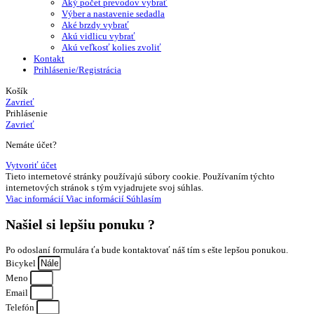
Aký počet prevodov vybrať
Výber a nastavenie sedadla
Aké brzdy vybrať
Akú vidlicu vybrať
Akú veľkosť kolies zvoliť
Kontakt
Prihlásenie/Registrácia
Košík
Zavrieť
Prihlásenie
Zavrieť
Nemáte účet?
Vytvoriť účet
Tieto internetové stránky používajú súbory cookie. Používaním týchto
internetových stránok s tým vyjadrujete svoj súhlas.
Viac informácií
Viac informácií
Súhlasím
Našiel si
lepšiu ponuku ?
Po odoslaní formulára ťa bude kontaktovať náš tím s ešte lepšou ponukou.
Bicykel
Meno
Email
Telefón