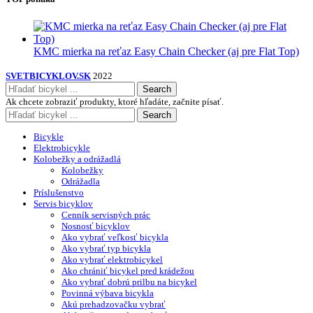
KMC mierka na reťaz Easy Chain Checker (aj pre Flat Top)
SVETBICYKLOV.SK
2022
Search
Ak chcete zobraziť produkty, ktoré hľadáte, začnite písať.
Search
Bicykle
Elektrobicykle
Kolobežky a odrážadlá
Kolobežky
Odrážadla
Príslušenstvo
Servis bicyklov
Cenník servisných prác
Nosnosť bicyklov
Ako vybrať veľkosť bicykla
Ako vybrať typ bicykla
Ako vybrať elektrobicykel
Ako chrániť bicykel pred krádežou
Ako vybrať dobrú prilbu na bicykel
Povinná výbava bicykla
Akú prehadzovačku vybrať