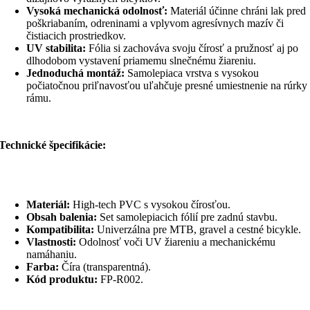
Vysoká mechanická odolnosť:
Materiál účinne chráni lak pred
poškriabaním, odreninami a vplyvom agresívnych mazív či
čistiacich prostriedkov.
UV stabilita:
Fólia si zachováva svoju čírosť a pružnosť aj po
dlhodobom vystavení priamemu slnečnému žiareniu.
Jednoduchá montáž:
Samolepiaca vrstva s vysokou
počiatočnou priľnavosťou uľahčuje presné umiestnenie na rúrky
rámu.
Technické špecifikácie:
Materiál:
High-tech PVC s vysokou čírosťou.
Obsah balenia:
Set samolepiacich fólií pre zadnú stavbu.
Kompatibilita:
Univerzálna pre MTB, gravel a cestné bicykle.
Vlastnosti:
Odolnosť voči UV žiareniu a mechanickému
namáhaniu.
Farba:
Číra (transparentná).
Kód produktu:
FP-R002.