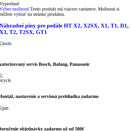
Vypredané
Výber možností
Tento produkt má viacero variantov. Možnosti si
môžete vybrať na stránke produktu.
Náhradné piny pre pedále HT X2, X2SX, X1, T1, D1,
X3, T2, T2SX, GT1
Autorizovaný servis Bosch, Bafang, Panasonic
Montáž, nastavenie a servisná prehliadka zadarmo
Doručenie objednávky zadarmo už od 500€