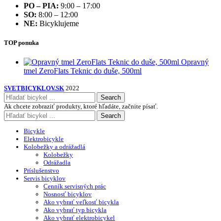
PO – PIA:
9:00 – 17:00
SO:
8:00 – 12:00
NE:
Bicyklujeme
TOP ponuka
Opravný
tmel ZeroFlats Teknic do duše, 500ml
SVETBICYKLOV.SK
2022
Search
Ak chcete zobraziť produkty, ktoré hľadáte, začnite písať.
Search
Bicykle
Elektrobicykle
Kolobežky a odrážadlá
Kolobežky
Odrážadla
Príslušenstvo
Servis bicyklov
Cenník servisných prác
Nosnosť bicyklov
Ako vybrať veľkosť bicykla
Ako vybrať typ bicykla
Ako vybrať elektrobicykel