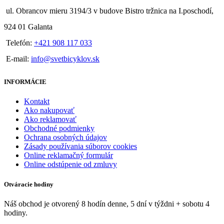
ul. Obrancov mieru 3194/3 v budove Bistro tržnica na I.poschodí,
924 01 Galanta
Telefón:
+421 908 117 033
E-mail:
info@svetbicyklov.sk
INFORMÁCIE
Kontakt
Ako nakupovať
Ako reklamovať
Obchodné podmienky
Ochrana osobných údajov
Zásady používania súborov cookies
Online reklamačný formulár
Online odstúpenie od zmluvy
Otváracie hodiny
Náš obchod je otvorený 8 hodín denne, 5 dní v týždni + sobotu 4
hodiny.