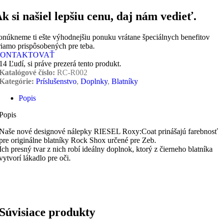
k si našiel lepšiu cenu, daj nám vedieť.
onúkneme ti ešte výhodnejšiu ponuku vrátane špeciálnych benefitov
riamo prispôsobených pre teba.
ONTAKTOVAŤ
14
Ľudí, si práve prezerá tento produkt.
Katalógové číslo:
RC-R002
Kategórie:
Príslušenstvo
,
Doplnky
,
Blatníky
Popis
Popis
Naše nové designové nálepky RIESEL Roxy:Coat prinášajú farebnosť
pre originálne blatníky Rock Shox určené pre Zeb.
Ich presný tvar z nich robí ideálny doplnok, ktorý z čierneho blatníka
vytvorí lákadlo pre oči.
Súvisiace produkty