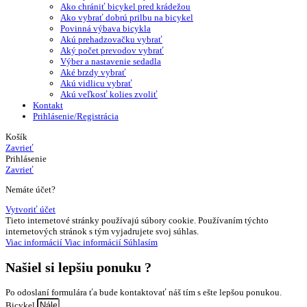
Ako chrániť bicykel pred krádežou
Ako vybrať dobrú prilbu na bicykel
Povinná výbava bicykla
Akú prehadzovačku vybrať
Aký počet prevodov vybrať
Výber a nastavenie sedadla
Aké brzdy vybrať
Akú vidlicu vybrať
Akú veľkosť kolies zvoliť
Kontakt
Prihlásenie/Registrácia
Košík
Zavrieť
Prihlásenie
Zavrieť
Nemáte účet?
Vytvoriť účet
Tieto internetové stránky používajú súbory cookie. Používaním týchto
internetových stránok s tým vyjadrujete svoj súhlas.
Viac informácií
Viac informácií
Súhlasím
Našiel si
lepšiu ponuku ?
Po odoslaní formulára ťa bude kontaktovať náš tím s ešte lepšou ponukou.
Bicykel