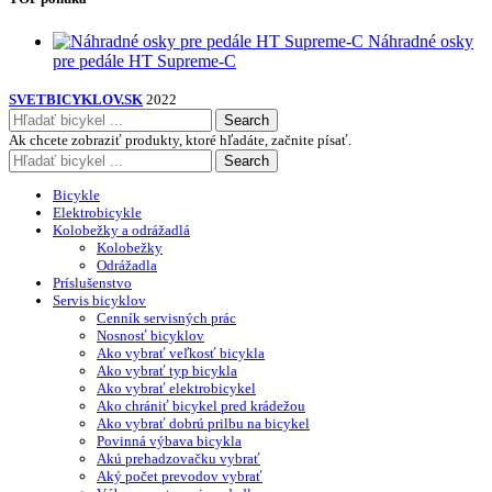
Náhradné osky
pre pedále HT Supreme-C
SVETBICYKLOV.SK
2022
Search
Ak chcete zobraziť produkty, ktoré hľadáte, začnite písať.
Search
Bicykle
Elektrobicykle
Kolobežky a odrážadlá
Kolobežky
Odrážadla
Príslušenstvo
Servis bicyklov
Cenník servisných prác
Nosnosť bicyklov
Ako vybrať veľkosť bicykla
Ako vybrať typ bicykla
Ako vybrať elektrobicykel
Ako chrániť bicykel pred krádežou
Ako vybrať dobrú prilbu na bicykel
Povinná výbava bicykla
Akú prehadzovačku vybrať
Aký počet prevodov vybrať