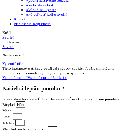
Výber a nastavenie sedadla
Aké brzdy vybrať
Akú vidlicu vybrať
Akú veľkosť kolies zvoliť
Kontakt
Prihlásenie/Registrácia
Košík
Zavrieť
Prihlásenie
Zavrieť
Nemáte účet?
Vytvoriť účet
Tieto internetové stránky používajú súbory cookie. Používaním týchto
internetových stránok s tým vyjadrujete svoj súhlas.
Viac informácií
Viac informácií
Súhlasím
Našiel si
lepšiu ponuku ?
Po odoslaní formulára ťa bude kontaktovať náš tím s ešte lepšou ponukou.
Bicykel
Meno
Email
Telefón
Vlož link na lepšiu ponuku: