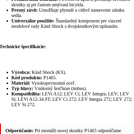
skrutky aj pri častom umývaní bicykla.
Presný závit:
Umožňuje plynulé a citlivé nastavenie zámku
sedla.
Univerzálne použitie:
Štandardný komponent pre viaceré
modelové rady Kind Shock s dvojskrutkovým upínaním.
Technické špecifikácie:
Výrobca:
Kind Shock (KS).
Kód produktu:
P1465.
Materiál:
Vysokopevnostná oceľ.
Typ hlavy:
Vnútorný šesťhran (imbus).
Kompatibilita:
LEVi A12; LEV Ci; LEV Integra; LEV; LEV
Si; LEVi A12-34.9T; LEV Ci 272; LEV Integra 272; LEV 272;
LEV Si 272.
Odporúčanie:
Pri montáži novej skrutky P1465 odporúčame