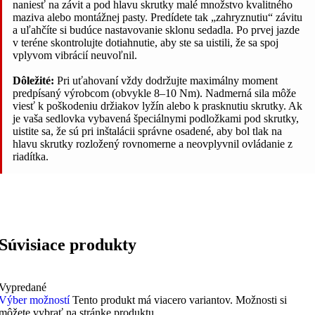
naniesť na závit a pod hlavu skrutky malé množstvo kvalitného
maziva alebo montážnej pasty. Predídete tak „zahryznutiu“ závitu
a uľahčíte si budúce nastavovanie sklonu sedadla. Po prvej jazde
v teréne skontrolujte dotiahnutie, aby ste sa uistili, že sa spoj
vplyvom vibrácií neuvoľnil.
Dôležité:
Pri uťahovaní vždy dodržujte maximálny moment
predpísaný výrobcom (obvykle 8–10 Nm). Nadmerná sila môže
viesť k poškodeniu držiakov lyžín alebo k prasknutiu skrutky. Ak
je vaša sedlovka vybavená špeciálnymi podložkami pod skrutky,
uistite sa, že sú pri inštalácii správne osadené, aby bol tlak na
hlavu skrutky rozložený rovnomerne a neovplyvnil ovládanie z
riadítka.
Súvisiace produkty
Vypredané
Výber možností
Tento produkt má viacero variantov. Možnosti si
môžete vybrať na stránke produktu.