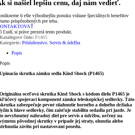
k si našiel lepšiu cenu, daj nám vedieť.
onúkneme ti ešte výhodnejšiu ponuku vrátane špeciálnych benefitov
riamo prispôsobených pre teba.
ONTAKTOVAŤ
5
Ľudí, si práve prezerá tento produkt.
Katalógové číslo:
P1465
Kategórie:
Príslušenstvo
,
Servis & údržba
Popis
Popis
Upínacia skrutka zámku sedla Kind Shock (P1465)
Originálna oceľová skrutka Kind Shock s kódom dielu P1465 je
kľúčový spojovací komponent zámku teleskopickej sedlovky. Táto
skrutka zabezpečuje pevné stiahnutie horného a dolného držiaka
lyžín k hlave sedlovky, čím zaisťuje stabilitu sedadla pri jazde. Je
to nevyhnutný náhradný diel pre servis a údržbu, určený na
výmenu pôvodnej skrutky v prípade jej straty, ohnutia alebo
strhnutia závitu pri nastavovaní posedu.