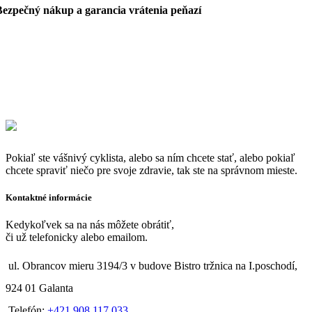
Bezpečný nákup a garancia vrátenia peňazí
Pokiaľ ste vášnivý cyklista, alebo sa ním chcete stať, alebo pokiaľ
chcete spraviť niečo pre svoje zdravie, tak ste na správnom mieste.
Kontaktné informácie
Kedykoľvek sa na nás môžete obrátiť,
či už telefonicky alebo emailom.
ul. Obrancov mieru 3194/3 v budove Bistro tržnica na I.poschodí,
924 01 Galanta
Telefón:
+421 908 117 033