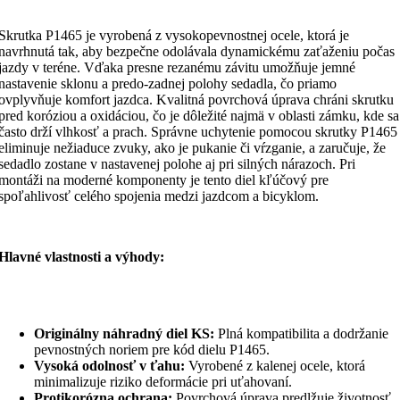
Skrutka P1465 je vyrobená z vysokopevnostnej ocele, ktorá je
navrhnutá tak, aby bezpečne odolávala dynamickému zaťaženiu počas
jazdy v teréne. Vďaka presne rezanému závitu umožňuje jemné
nastavenie sklonu a predo-zadnej polohy sedadla, čo priamo
ovplyvňuje komfort jazdca. Kvalitná povrchová úprava chráni skrutku
pred koróziou a oxidáciou, čo je dôležité najmä v oblasti zámku, kde sa
často drží vlhkosť a prach. Správne uchytenie pomocou skrutky P1465
eliminuje nežiaduce zvuky, ako je pukanie či vŕzganie, a zaručuje, že
sedadlo zostane v nastavenej polohe aj pri silných nárazoch. Pri
montáži na moderné komponenty je tento diel kľúčový pre
spoľahlivosť celého spojenia medzi jazdcom a bicyklom.
Hlavné vlastnosti a výhody:
Originálny náhradný diel KS:
Plná kompatibilita a dodržanie
pevnostných noriem pre kód dielu P1465.
Vysoká odolnosť v ťahu:
Vyrobené z kalenej ocele, ktorá
minimalizuje riziko deformácie pri uťahovaní.
Protikorózna ochrana:
Povrchová úprava predlžuje životnosť