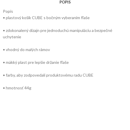
POPIS
Popis
• plastový košík CUBE s bočným vyberaním fľaše
• zdokonalený dizajn pre jednoduchú manipuláciu a bezpečné
uchytenie
• vhodný do malých rámov
• mäkký plast pre lepšie držanie fľaše
• farby, aby zodpovedali produktovému radu CUBE
• hmotnosť 44g