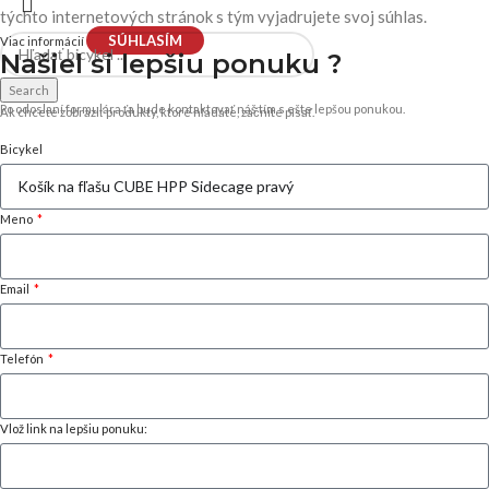
týchto internetových stránok s tým vyjadrujete svoj súhlas.
SÚHLASÍM
Viac informácií
Našiel si
lepšiu ponuku ?
Search
Po odoslaní formulára ťa bude kontaktovať náš tím s ešte lepšou ponukou.
Ak chcete zobraziť produkty, ktoré hľadáte, začnite písať.
Bicykel
Meno
Email
Telefón
Vlož link na lepšiu ponuku: