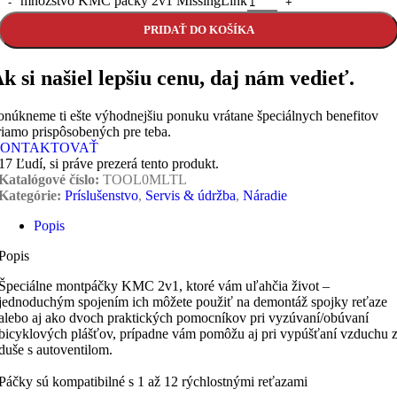
množstvo KMC páčky 2v1 MissingLink
PRIDAŤ DO KOŠÍKA
k si našiel lepšiu cenu, daj nám vedieť.
onúkneme ti ešte výhodnejšiu ponuku vrátane špeciálnych benefitov
riamo prispôsobených pre teba.
ONTAKTOVAŤ
17
Ľudí, si práve prezerá tento produkt.
Katalógové číslo:
TOOL0MLTL
Kategórie:
Príslušenstvo
,
Servis & údržba
,
Náradie
Popis
Popis
Špeciálne montpáčky KMC 2v1, ktoré vám uľahčia život –
jednoduchým spojením ich môžete použiť na demontáž spojky reťaze
alebo aj ako dvoch praktických pomocníkov pri vyzúvaní/obúvaní
bicyklových plášťov, prípadne vám pomôžu aj pri vypúšťaní vzduchu 
duše s autoventilom.
Páčky sú kompatibilné s 1 až 12 rýchlostnými reťazami