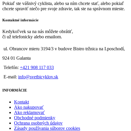
Pokiaľ ste vášnivý cyklista, alebo sa ním chcete stať, alebo pokiaľ
chcete spraviť niečo pre svoje zdravie, tak ste na správnom mieste.
Kontaktné informácie
Kedykoľvek sa na nás môžete obrátiť,
či už telefonicky alebo emailom.
ul. Obrancov mieru 3194/3 v budove Bistro tržnica na I.poschodí,
924 01 Galanta
Telefón:
+421 908 117 033
E-mail:
info@svetbicyklov.sk
INFORMÁCIE
Kontakt
Ako nakupovať
Ako reklamovať
Obchodné podmienky
Ochrana osobných údajov
Zásady používania súborov cookies