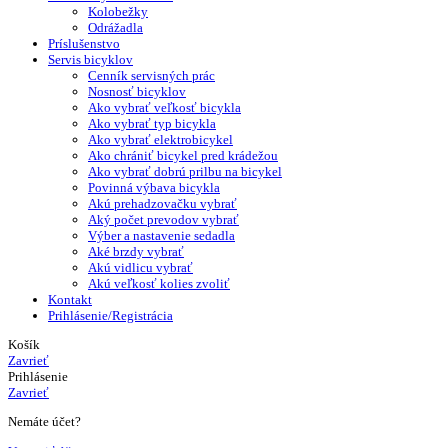
Kolobežky
Odrážadla
Príslušenstvo
Servis bicyklov
Cenník servisných prác
Nosnosť bicyklov
Ako vybrať veľkosť bicykla
Ako vybrať typ bicykla
Ako vybrať elektrobicykel
Ako chrániť bicykel pred krádežou
Ako vybrať dobrú prilbu na bicykel
Povinná výbava bicykla
Akú prehadzovačku vybrať
Aký počet prevodov vybrať
Výber a nastavenie sedadla
Aké brzdy vybrať
Akú vidlicu vybrať
Akú veľkosť kolies zvoliť
Kontakt
Prihlásenie/Registrácia
Košík
Zavrieť
Prihlásenie
Zavrieť
Nemáte účet?