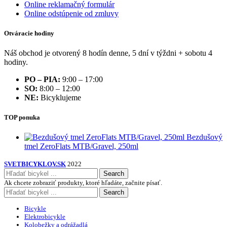
Online reklamačný formulár
Online odstúpenie od zmluvy
Otváracie hodiny
Náš obchod je otvorený 8 hodín denne, 5 dní v týždni + sobotu 4
hodiny.
PO – PIA:
9:00 – 17:00
SO:
8:00 – 12:00
NE:
Bicyklujeme
TOP ponuka
Bezdušový
tmel ZeroFlats MTB/Gravel, 250ml
SVETBICYKLOV.SK
2022
Search
Ak chcete zobraziť produkty, ktoré hľadáte, začnite písať.
Search
Bicykle
Elektrobicykle
Kolobežky a odrážadlá