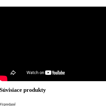
Súvisiace produkty
Vypredané