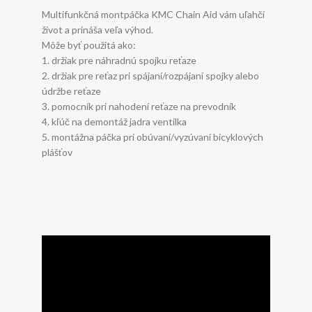
Multifunkčná montpáčka KMC Chain Aid vám uľahčí
život a prináša veľa výhod.
Môže byť použitá ako:
1. držiak pre náhradnú spojku reťaze
2. držiak pre reťaz pri spájaní/rozpájaní spojky alebo
údržbe reťaze
3. pomocník pri nahodení reťaze na prevodník
4. kľúč na demontáž jadra ventilka
5. montážna páčka pri obúvaní/vyzúvaní bicyklových
plášťov