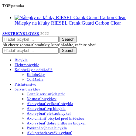
TOP ponuka
Nálepky na kľuky RIESEL Crank:Guard Carbon Clear
SVETBICYKLOV.SK
2022
Search
Ak chcete zobraziť produkty, ktoré hľadáte, začnite písať.
Search
Bicykle
Elektrobicykle
Kolobežky a odrážadlá
Kolobežky
Odrážadla
Príslušenstvo
Servis bicyklov
Cenník servisných prác
Nosnosť bicyklov
Ako vybrať veľkosť bicykla
Ako vybrať typ bicykla
Ako vybrať elektrobicykel
Ako chrániť bicykel pred krádežou
Ako vybrať dobrú prilbu na bicykel
Povinná výbava bicykla
Akú prehadzovačku vybrať