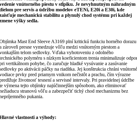
vedenie vnútorného piestu v stĺpiku. Je nevyhnutným náhradným
dielom pre servis a údržbu modelov eTENi, E20i a E30i, kde
zaisťuje mechanickú stabilitu a plynulý chod systému pri každej
zmene výšky sedla.
Objímka Mast End Sleeve A3169 plní kritickú funkciu horného dorazu
a zároveň presne vymedzuje vôľu medzi vnútorným piestom a
vonkajším telom sedlovky. Vďaka vyhotoveniu z odolného
technického polyméru s nízkym koeficientom trenia minimalizuje odpo
pri vertikálnom pohybe, čo zaručuje hladké vysúvanie a zasúvanie
sedlovky po aktivácii páčky na riadítka. Jej konštrukcia chráni vnútorn
vodiace prvky pred priamym vnikom nečistôt a prachu, čím výrazne
predlžuje životnosť tesnení a servisné intervaly. Pri pravidelnej údržbe
je výmena tejto objímky najúčinnejším spôsobom, ako eliminovať
nežiaducu stranovú vôľu a zabezpečiť tichý chod mechanizmu bez
nepríjemného pukania.
Hlavné vlastnosti a výhody: