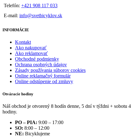
Telefón:
+421 908 117 033
E-mail:
info@svetbicyklov.sk
INFORMÁCIE
Kontakt
Ako nakupovať
Ako reklamovať
Obchodné podmienky
Ochrana osobných údajov
Zásady používania súborov cookies
Online reklamačný formulár
Online odstúpenie od zmluvy
Otváracie hodiny
Náš obchod je otvorený 8 hodín denne, 5 dní v týždni + sobotu 4
hodiny.
PO – PIA:
9:00 – 17:00
SO:
8:00 – 12:00
NE:
Bicyklujeme