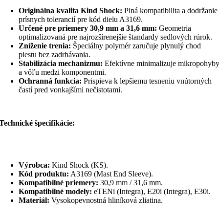
Originálna kvalita Kind Shock:
Plná kompatibilita a dodržanie
prísnych tolerancií pre kód dielu A3169.
Určené pre priemery 30,9 mm a 31,6 mm:
Geometria
optimalizovaná pre najrozšírenejšie štandardy sedlových rúrok.
Zníženie trenia:
Špeciálny polymér zaručuje plynulý chod
piestu bez zadrhávania.
Stabilizácia mechanizmu:
Efektívne minimalizuje mikropohyb
a vôľu medzi komponentmi.
Ochranná funkcia:
Prispieva k lepšiemu tesneniu vnútorných
častí pred vonkajšími nečistotami.
Technické špecifikácie:
Výrobca:
Kind Shock (KS).
Kód produktu:
A3169 (Mast End Sleeve).
Kompatibilné priemery:
30,9 mm / 31,6 mm.
Kompatibilné modely:
eTENi (Integra), E20i (Integra), E30i.
Materiál:
Vysokopevnostná hliníková zliatina.