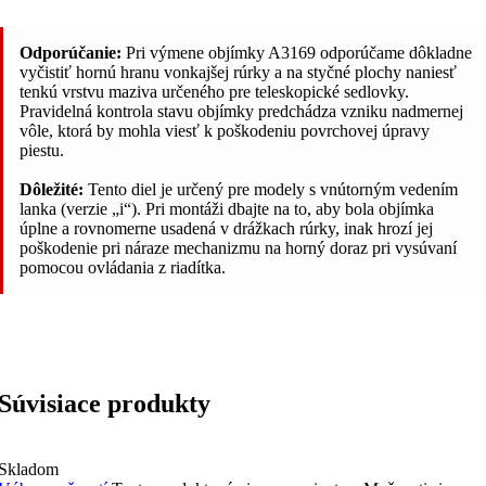
Odporúčanie:
Pri výmene objímky A3169 odporúčame dôkladne
vyčistiť hornú hranu vonkajšej rúrky a na styčné plochy naniesť
tenkú vrstvu maziva určeného pre teleskopické sedlovky.
Pravidelná kontrola stavu objímky predchádza vzniku nadmernej
vôle, ktorá by mohla viesť k poškodeniu povrchovej úpravy
piestu.
Dôležité:
Tento diel je určený pre modely s vnútorným vedením
lanka (verzie „i“). Pri montáži dbajte na to, aby bola objímka
úplne a rovnomerne usadená v drážkach rúrky, inak hrozí jej
poškodenie pri náraze mechanizmu na horný doraz pri vysúvaní
pomocou ovládania z riadítka.
Súvisiace produkty
Skladom