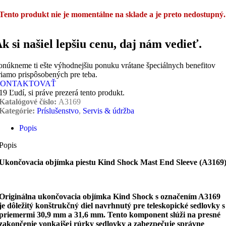
Tento produkt nie je momentálne na sklade a je preto nedostupný.
k si našiel lepšiu cenu, daj nám vedieť.
onúkneme ti ešte výhodnejšiu ponuku vrátane špeciálnych benefitov
riamo prispôsobených pre teba.
ONTAKTOVAŤ
19
Ľudí, si práve prezerá tento produkt.
Katalógové číslo:
A3169
Kategórie:
Príslušenstvo
,
Servis & údržba
Popis
Popis
Ukončovacia objímka piestu Kind Shock Mast End Sleeve (A3169
Originálna ukončovacia objímka Kind Shock s označením A3169
je dôležitý konštrukčný diel navrhnutý pre teleskopické sedlovky s
priemermi 30,9 mm a 31,6 mm. Tento komponent slúži na presné
zakončenie vonkajšej rúrky sedlovky a zabezpečuje správne