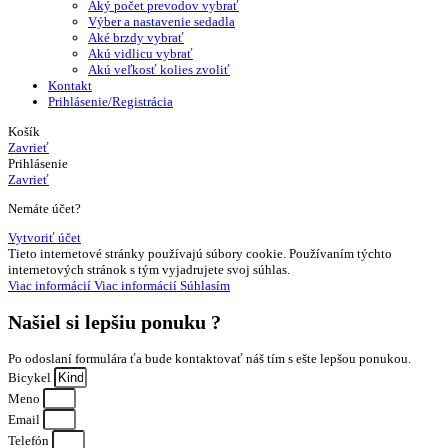
Aký počet prevodov vybrať
Výber a nastavenie sedadla
Aké brzdy vybrať
Akú vidlicu vybrať
Akú veľkosť kolies zvoliť
Kontakt
Prihlásenie/Registrácia
Košík
Zavrieť
Prihlásenie
Zavrieť
Nemáte účet?
Vytvoriť účet
Tieto internetové stránky používajú súbory cookie. Používaním týchto
internetových stránok s tým vyjadrujete svoj súhlas.
Viac informácií
Viac informácií
Súhlasím
Našiel si
lepšiu ponuku ?
Po odoslaní formulára ťa bude kontaktovať náš tím s ešte lepšou ponukou.
Bicykel
Meno
Email
Telefón