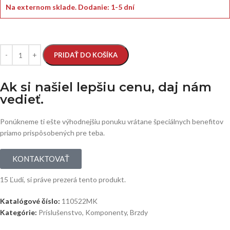
Na externom sklade.
Dodanie: 1-5 dní
PRIDAŤ DO KOŠÍKA
Ak si našiel lepšiu cenu, daj nám
vedieť.
Ponúkneme ti ešte výhodnejšiu ponuku vrátane špeciálnych benefitov
priamo prispôsobených pre teba.
KONTAKTOVAŤ
15
Ľudí, si práve prezerá tento produkt.
Katalógové číslo:
110522MK
Kategórie:
Príslušenstvo
,
Komponenty
,
Brzdy