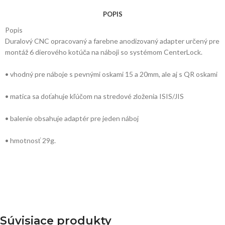
POPIS
Popis
Duralový CNC opracovaný a farebne anodizovaný adapter určený pre
montáž 6 dierového kotúča na náboji so systémom CenterLock.
• vhodný pre náboje s pevnými oskami 15 a 20mm, ale aj s QR oskami
• matica sa doťahuje kľúčom na stredové zloženia ISIS/JIS
• balenie obsahuje adaptér pre jeden náboj
• hmotnosť 29g.
Súvisiace produkty