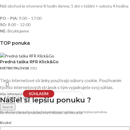
Náš obchod je otvorený 8 hodín denne, 5 dní v týždni + sobotu 4 hodiny.
PO – PIA:
9:00 – 17:00
SO:
8:00 – 12:00
NE:
Bicyklujeme
TOP ponuka
Predná taška RFR Klick&Go
SVETBICYKLOV.SK
2022
Tieto internetové stránky používajú súbory cookie. Používaním
týchto internetových stránok s tým vyjadrujete svoj súhlas.
SÚHLASÍM
Viac informácií
Našiel si
lepšiu ponuku ?
Search
Po odoslaní formulára ťa bude kontaktovať náš tím s ešte lepšou ponukou.
Ak chcete zobraziť produkty, ktoré hľadáte, začnite písať.
Bicykel