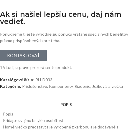
Ak si našiel lepšiu cenu, daj nám
vedieť.
Ponúkneme ti ešte výhodnejšiu ponuku vrátane špeciálnych benefitov
priamo prispôsobených pre teba.
KONTAKTOVAŤ
16
Ľudí, si práve prezerá tento produkt.
Katalógové číslo:
RH-D033
Kategórie:
Príslušenstvo
,
Komponenty
,
Riadenie
,
Ježkovia a viečka
POPIS
Popis
Pridajte svojmu bicyklu osobitosť!
Horné viečko predstavca je vyrobené z karbónu a je dodávané s