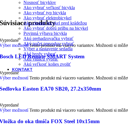
Nosnosť bicyklov
Ako vybrať veľkosť bicykla
Ako vybrať typ bicykla
Ako vybrať elektrobicykel
Súvisiace produkty
Ako chrániť bicykel pred krádežou
Ako vybrať dobrú prilbu na bicykel
Povinná výbava bicykla
Akú prehadzovačku vybrať
Vypredané
Aký počet prevodov vybrať
Výber možností
Tento produkt má viacero variantov. Možnosti si môže
Výber a nastavenie sedadla
Aké brzdy vybrať
Bosch LED Remote SMART System
Akú vidlicu vybrať
Akú veľkosť kolies zvoliť
KONTAKT
Vypredané
Výber možností
Tento produkt má viacero variantov. Možnosti si môže
Sedlovka Easton EA70 SB20, 27.2x350mm
Vypredané
Výber možností
Tento produkt má viacero variantov. Možnosti si môže
Vložka do oka tlmiča FOX Steel 10x15mm