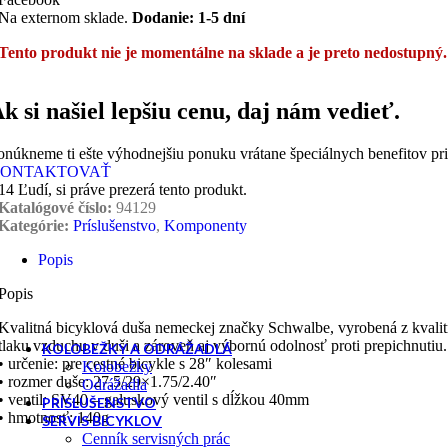
Horské - MTB
Na externom sklade.
Dodanie: 1-5 dní
Tento produkt nie je momentálne na sklade a je preto nedostupný.
Retro, klasicke, city
k si našiel lepšiu cenu, daj nám vedieť.
onúkneme ti ešte výhodnejšiu ponuku vrátane špeciálnych benefitov pr
Trojkolka
ONTAKTOVAŤ
14
Ľudí, si práve prezerá tento produkt.
Katalógové číslo:
94129
Kategórie:
Príslušenstvo
,
Komponenty
Popis
Popis
Kvalitná bicyklová duša nemeckej značky Schwalbe, vyrobená z kvalit
tlaku vzduchu v duši a zároveň aj výbornú odolnosť proti prepichnutiu.
KOLOBEŽKY A ODRÁŽADLÁ
• určenie: pre cestné bicykle s 28″ kolesami
Kolobežky
• rozmer duše: 27.5/29×1.75/2.40″
Odrážadla
• ventil: SV40 – galuskový ventil s dĺžkou 40mm
PRÍSLUŠENSTVO
• hmotnosť: 140g
SERVIS BICYKLOV
Cenník servisných prác