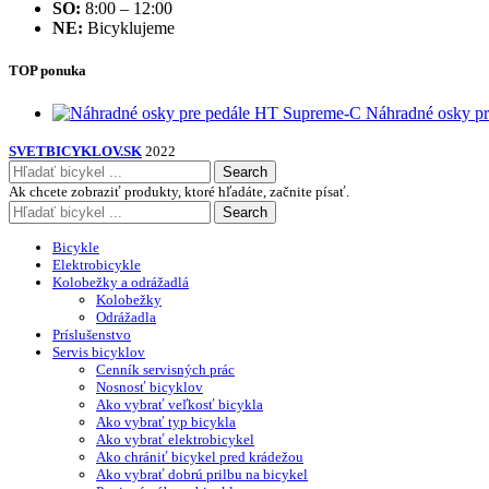
SO:
8:00 – 12:00
NE:
Bicyklujeme
TOP ponuka
Náhradné osky p
SVETBICYKLOV.SK
2022
Search
Ak chcete zobraziť produkty, ktoré hľadáte, začnite písať.
Search
Bicykle
Elektrobicykle
Kolobežky a odrážadlá
Kolobežky
Odrážadla
Príslušenstvo
Servis bicyklov
Cenník servisných prác
Nosnosť bicyklov
Ako vybrať veľkosť bicykla
Ako vybrať typ bicykla
Ako vybrať elektrobicykel
Ako chrániť bicykel pred krádežou
Ako vybrať dobrú prilbu na bicykel