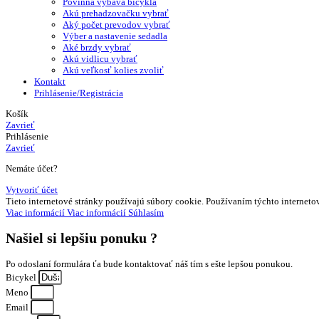
Povinná výbava bicykla
Akú prehadzovačku vybrať
Aký počet prevodov vybrať
Výber a nastavenie sedadla
Aké brzdy vybrať
Akú vidlicu vybrať
Akú veľkosť kolies zvoliť
Kontakt
Prihlásenie/Registrácia
Košík
Zavrieť
Prihlásenie
Zavrieť
Nemáte účet?
Vytvoriť účet
Tieto internetové stránky používajú súbory cookie. Používaním týchto internetov
Viac informácií
Viac informácií
Súhlasím
Našiel si
lepšiu ponuku ?
Po odoslaní formulára ťa bude kontaktovať náš tím s ešte lepšou ponukou.
Bicykel
Meno
Email