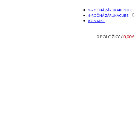
3-ROČNÁ ZÁRUKA
KENZEL
6-ROČNÁ ZÁRUKA
CUBE
KONTAKT
0
POLOŽKY
/
0,00