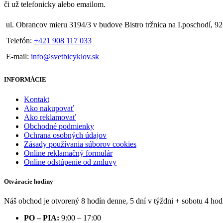
či už telefonicky alebo emailom.
ul. Obrancov mieru 3194/3 v budove Bistro tržnica na I.poschodí, 9
Telefón:
+421 908 117 033
E-mail:
info@svetbicyklov.sk
INFORMÁCIE
Kontakt
Ako nakupovať
Ako reklamovať
Obchodné podmienky
Ochrana osobných údajov
Zásady používania súborov cookies
Online reklamačný formulár
Online odstúpenie od zmluvy
Otváracie hodiny
Náš obchod je otvorený 8 hodín denne, 5 dní v týždni + sobotu 4 hod
PO – PIA:
9:00 – 17:00