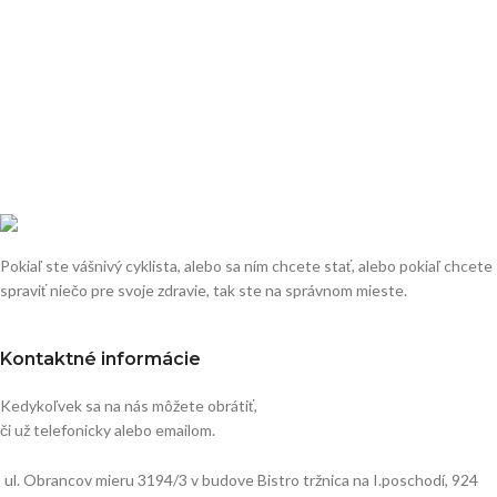
Pokiaľ ste vášnivý cyklista, alebo sa ním chcete stať, alebo pokiaľ chcete
spraviť niečo pre svoje zdravie, tak ste na správnom mieste.
Kontaktné informácie
Kedykoľvek sa na nás môžete obrátiť,
či už telefonicky alebo emailom.
ul. Obrancov mieru 3194/3 v budove Bistro tržnica na I.poschodí, 924