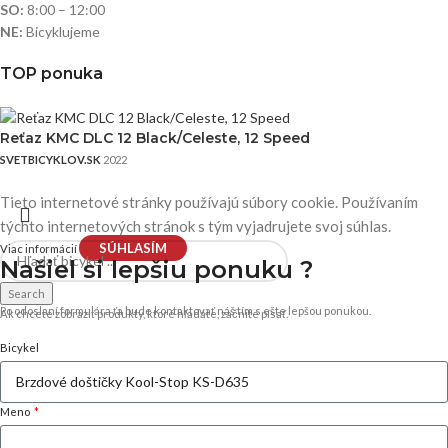
SO:
8:00 – 12:00
NE:
Bicyklujeme
TOP ponuka
Reťaz KMC DLC 12 Black/Celeste, 12 Speed
SVETBICYKLOV.SK
2022
Tieto internetové stránky používajú súbory cookie. Používaním
týchto internetových stránok s tým vyjadrujete svoj súhlas.
SÚHLASÍM
Viac informácií
Našiel si
lepšiu ponuku ?
Search
Po odoslaní formulára ťa bude kontaktovať náš tím s ešte lepšou ponukou.
Ak chcete zobraziť produkty, ktoré hľadáte, začnite písať.
Bicykel
Meno