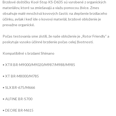
Brzdové doštičky Kool-Stop KS-D635 sú vyrobené z organických
materiálov, ktoré sa zmiešavajú a viažu pomocou živice. Zmes
obsahuje malé množstvá kovových častíc na zlepšenie brzdiaceho
účinku, avšak i keď ide o kovový materiál, brzdové obloženie je
prevažne organické.
Počas testovania sme zistili, že naše obloženie je „Rotor Friendly“ a
poskytuje vysoko účinné brzdenie počas celej životnosti.
Kompatibilné s brzdami Shimano
• XTR BR-M9000/M9020/M987/M988/M985
• XT BR-M8000/M785
• SLX BR-675/M666
• ALFINE BR-S700
• DEORE BR-M615