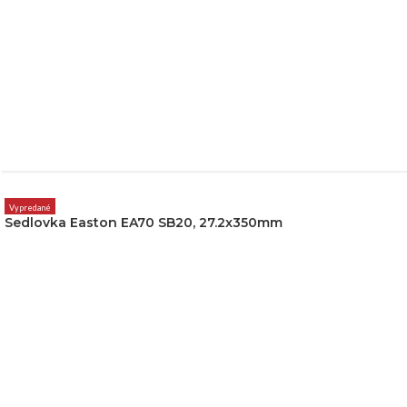
Vypredané
Sedlovka Easton EA70 SB20, 27.2x350mm