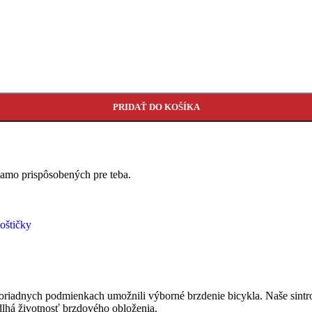
PRIDAŤ DO KOŠÍKA
iamo prispôsobených pre teba.
oštičky
moriadnych podmienkach umožnili výborné brzdenie bicykla. Naše sintr
dlhá životnosť brzdového obloženia.