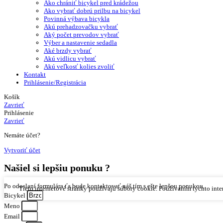
Ako chrániť bicykel pred krádežou
Ako vybrať dobrú prilbu na bicykel
Povinná výbava bicykla
Akú prehadzovačku vybrať
Aký počet prevodov vybrať
Výber a nastavenie sedadla
Aké brzdy vybrať
Akú vidlicu vybrať
Akú veľkosť kolies zvoliť
Kontakt
Prihlásenie/Registrácia
Košík
Zavrieť
Prihlásenie
Zavrieť
Nemáte účet?
Vytvoriť účet
Našiel si
lepšiu ponuku ?
Po odoslaní formulára ťa bude kontaktovať náš tím s ešte lepšou ponukou.
Tieto internetové stránky používajú súbory cookie. Používaním týchto inter
Bicykel
Meno
Email