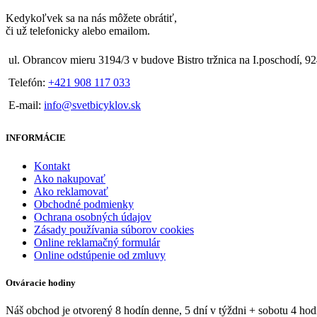
Kedykoľvek sa na nás môžete obrátiť,
či už telefonicky alebo emailom.
ul. Obrancov mieru 3194/3 v budove Bistro tržnica na I.poschodí, 9
Telefón:
+421 908 117 033
E-mail:
info@svetbicyklov.sk
INFORMÁCIE
Kontakt
Ako nakupovať
Ako reklamovať
Obchodné podmienky
Ochrana osobných údajov
Zásady používania súborov cookies
Online reklamačný formulár
Online odstúpenie od zmluvy
Otváracie hodiny
Náš obchod je otvorený 8 hodín denne, 5 dní v týždni + sobotu 4 hod