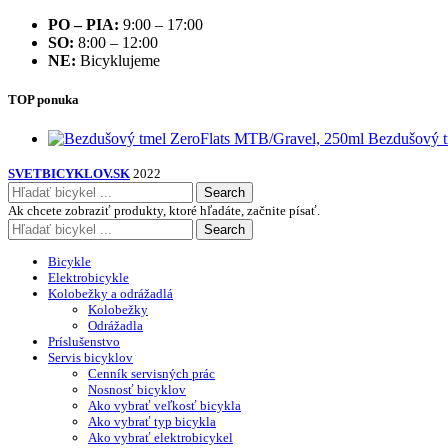
PO – PIA:
9:00 – 17:00
SO:
8:00 – 12:00
NE:
Bicyklujeme
TOP ponuka
Bezdušový t
SVETBICYKLOV.SK
2022
Search
Ak chcete zobraziť produkty, ktoré hľadáte, začnite písať.
Search
Bicykle
Elektrobicykle
Kolobežky a odrážadlá
Kolobežky
Odrážadla
Príslušenstvo
Servis bicyklov
Cenník servisných prác
Nosnosť bicyklov
Ako vybrať veľkosť bicykla
Ako vybrať typ bicykla
Ako vybrať elektrobicykel