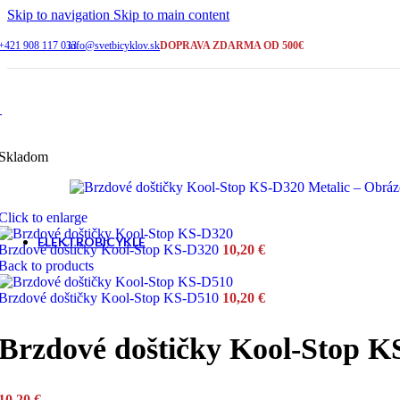
2-5 pracovných dní
Skip to navigation
Skip to main content
+421 908 117 033
info@svetbicyklov.sk
DOPRAVA ZDARMA OD 500€
ŠIROKÝ VÝBER
Bicykle na sklade
KAMENNÁ PREDAJNA
Galanta
Skladom
SERVIS A PORADENSTVO
Click to enlarge
+421 908 117 033
ELEKTROBICYKLE
Brzdové doštičky Kool-Stop KS-D320
10,20
€
Back to products
Brzdové doštičky Kool-Stop KS-D510
10,20
€
Cross a trekking
Brzdové doštičky Kool-Stop K
Horské - celoodpružené
10,20
€