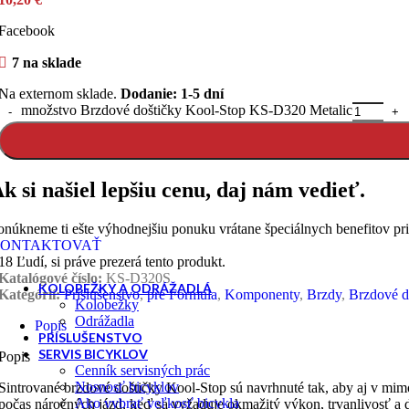
Facebook
Horské - MTB
7 na sklade
Na externom sklade.
Dodanie: 1-5 dní
množstvo Brzdové doštičky Kool-Stop KS-D320 Metalic
Retro, klasicke, city
Trojkolka
k si našiel lepšiu cenu, daj nám vedieť.
onúkneme ti ešte výhodnejšiu ponuku vrátane špeciálnych benefitov pr
ONTAKTOVAŤ
18
Ľudí, si práve prezerá tento produkt.
Katalógové číslo:
KS-D320S
KOLOBEŽKY A ODRÁŽADLÁ
Kategórií:
Príslušenstvo
,
pre Formula
,
Komponenty
,
Brzdy
,
Brzdové d
Kolobežky
Odrážadla
Popis
PRÍSLUŠENSTVO
SERVIS BICYKLOV
Popis
Cenník servisných prác
Nosnosť bicyklov
Sintrované brzdové doštičky Kool-Stop sú navrhnuté tak, aby aj v mi
Ako vybrať veľkosť bicykla
počas náročných jázd, keď sa vyžaduje okmažitý výkon, trvanlivosť a 