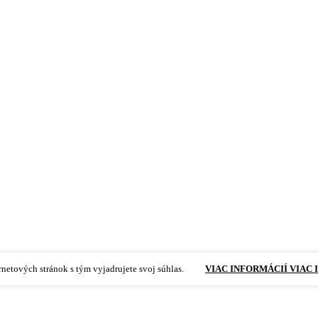
netových stránok s tým vyjadrujete svoj súhlas.
VIAC INFORMÁCIÍ
VIAC 