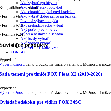
Ako vybrať typ bicykla
Ako vybrať elektrobicykel
Kompatibilné s brzdami:
Ako chrániť bicykel pred krádežou
Ako vybrať dobrú prilbu na bicykel
• Formula Oro
Povinná výbava bicykla
Akú prehadzovačku vybrať
• Formula K18
Aký počet prevodov vybrať
Výber a nastavenie sedadla
• Formula K24
Aké brzdy vybrať
Akú vidlicu vybrať
Súvisiace produkty
Akú veľkosť kolies zvoliť
KONTAKT
Vypredané
Výber možností
Tento produkt má viacero variantov. Možnosti si môže
Sada tesnení pre tlmiče FOX Float X2 (2019-2020)
Vypredané
Výber možností
Tento produkt má viacero variantov. Možnosti si môže
Ovládač odskoku pre vidlice FOX 34SC