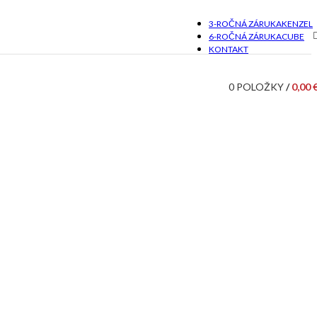
3-ROČNÁ ZÁRUKA
KENZEL
6-ROČNÁ ZÁRUKA
CUBE
KONTAKT
0
POLOŽKY
/
0,00