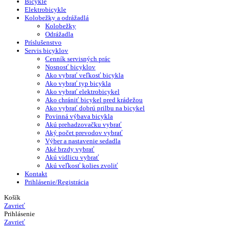
Bicykle
Elektrobicykle
Kolobežky a odrážadlá
Kolobežky
Odrážadla
Príslušenstvo
Servis bicyklov
Cenník servisných prác
Nosnosť bicyklov
Ako vybrať veľkosť bicykla
Ako vybrať typ bicykla
Ako vybrať elektrobicykel
Ako chrániť bicykel pred krádežou
Ako vybrať dobrú prilbu na bicykel
Povinná výbava bicykla
Akú prehadzovačku vybrať
Aký počet prevodov vybrať
Výber a nastavenie sedadla
Aké brzdy vybrať
Akú vidlicu vybrať
Akú veľkosť kolies zvoliť
Kontakt
Prihlásenie/Registrácia
Košík
Zavrieť
Prihlásenie
Zavrieť