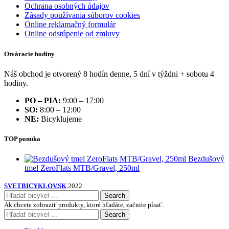
Ochrana osobných údajov
Zásady používania súborov cookies
Online reklamačný formulár
Online odstúpenie od zmluvy
Otváracie hodiny
Náš obchod je otvorený 8 hodín denne, 5 dní v týždni + sobotu 4
hodiny.
PO – PIA:
9:00 – 17:00
SO:
8:00 – 12:00
NE:
Bicyklujeme
TOP ponuka
Bezdušový
tmel ZeroFlats MTB/Gravel, 250ml
SVETBICYKLOV.SK
2022
Search
Ak chcete zobraziť produkty, ktoré hľadáte, začnite písať.
Search