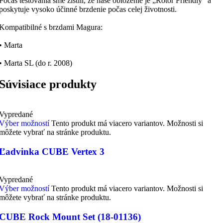
Počas testovania sme zistili, že naše obloženie je „Rotor Friendly“ a
poskytuje vysoko účinné brzdenie počas celej životnosti.
Kompatibilné s brzdami Magura:
• Marta
• Marta SL (do r. 2008)
Súvisiace produkty
Vypredané
Výber možností
Tento produkt má viacero variantov. Možnosti si
môžete vybrať na stránke produktu.
Ľadvinka CUBE Vertex 3
Vypredané
Výber možností
Tento produkt má viacero variantov. Možnosti si
môžete vybrať na stránke produktu.
CUBE Rock Mount Set (18-01136)