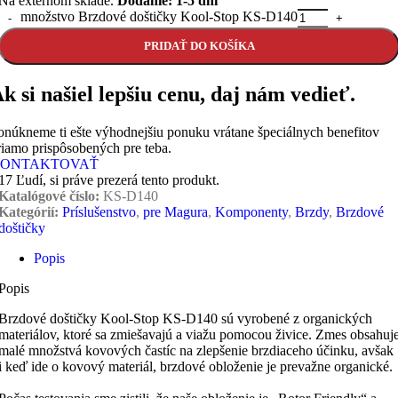
Na externom sklade.
Dodanie: 1-5 dní
množstvo Brzdové doštičky Kool-Stop KS-D140
PRIDAŤ DO KOŠÍKA
k si našiel lepšiu cenu, daj nám vedieť.
onúkneme ti ešte výhodnejšiu ponuku vrátane špeciálnych benefitov
riamo prispôsobených pre teba.
ONTAKTOVAŤ
17
Ľudí, si práve prezerá tento produkt.
Katalógové číslo:
KS-D140
Kategórií:
Príslušenstvo
,
pre Magura
,
Komponenty
,
Brzdy
,
Brzdové
doštičky
Popis
Popis
Brzdové doštičky Kool-Stop KS-D140 sú vyrobené z organických
materiálov, ktoré sa zmiešavajú a viažu pomocou živice. Zmes obsahuj
malé množstvá kovových častíc na zlepšenie brzdiaceho účinku, avšak
i keď ide o kovový materiál, brzdové obloženie je prevažne organické.