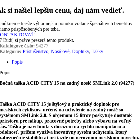
k si našiel lepšiu cenu, daj nám vedieť.
onúkneme ti ešte výhodnejšiu ponuku vrátane špeciálnych benefitov
riamo prispôsobených pre teba.
ONTAKTOVAŤ
7
Ľudí, si práve prezerá tento produkt.
Katalógové číslo:
94277
Kategórie:
Príslušenstvo
,
Nosičové
,
Doplnky
,
Tašky
Popis
Popis
Bočná taška ACID CITY 15 na zadný nosič SMLink 2.0 (94277)
Taška ACID CITY 15 je štýlový a praktický doplnok pre
mestských cyklistov, určený na uchytenie na zadný nosič so
systémom SMLink 2.0. S objemom 15 litrov poskytuje dostatok
priestoru pre nákup, pracovné potreby alebo výbavu na voľný
čas. Taška je navrhnutá s dôrazom na rýchlu manipuláciu a
odolnosť, pričom využíva inovatívny systém uchytenia, ktorý
zabezpečuje stabilitu aj pri jazde po nerovnom mestskom povrchu