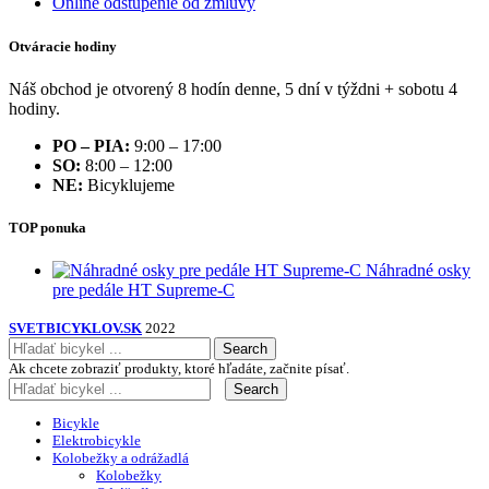
Online odstúpenie od zmluvy
Otváracie hodiny
Náš obchod je otvorený 8 hodín denne, 5 dní v týždni + sobotu 4
hodiny.
PO – PIA:
9:00 – 17:00
SO:
8:00 – 12:00
NE:
Bicyklujeme
TOP ponuka
Náhradné osky
pre pedále HT Supreme-C
SVETBICYKLOV.SK
2022
Search
Ak chcete zobraziť produkty, ktoré hľadáte, začnite písať.
Search
Bicykle
Elektrobicykle
Kolobežky a odrážadlá
Kolobežky