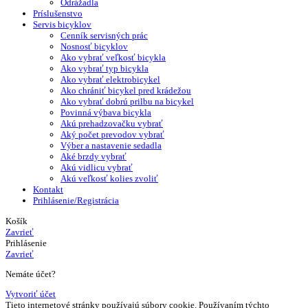
Odrážadla
Príslušenstvo
Servis bicyklov
Cenník servisných prác
Nosnosť bicyklov
Ako vybrať veľkosť bicykla
Ako vybrať typ bicykla
Ako vybrať elektrobicykel
Ako chrániť bicykel pred krádežou
Ako vybrať dobrú prilbu na bicykel
Povinná výbava bicykla
Akú prehadzovačku vybrať
Aký počet prevodov vybrať
Výber a nastavenie sedadla
Aké brzdy vybrať
Akú vidlicu vybrať
Akú veľkosť kolies zvoliť
Kontakt
Prihlásenie/Registrácia
Košík
Zavrieť
Prihlásenie
Zavrieť
Nemáte účet?
Vytvoriť účet
Tieto internetové stránky používajú súbory cookie. Používaním týchto