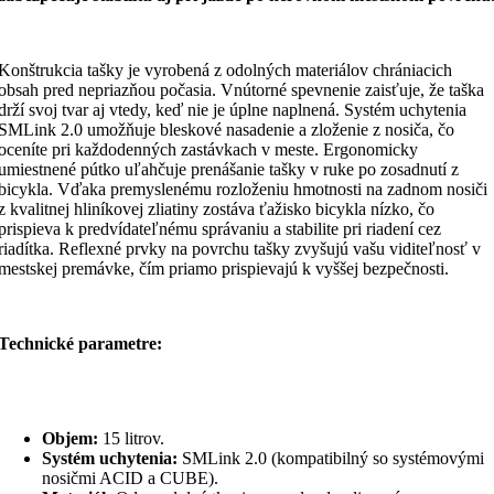
Konštrukcia tašky je vyrobená z odolných materiálov chrániacich
obsah pred nepriazňou počasia. Vnútorné spevnenie zaisťuje, že taška
drží svoj tvar aj vtedy, keď nie je úplne naplnená. Systém uchytenia
SMLink 2.0 umožňuje bleskové nasadenie a zloženie z nosiča, čo
oceníte pri každodenných zastávkach v meste. Ergonomicky
umiestnené pútko uľahčuje prenášanie tašky v ruke po zosadnutí z
bicykla. Vďaka premyslenému rozloženiu hmotnosti na zadnom nosiči
z kvalitnej hliníkovej zliatiny zostáva ťažisko bicykla nízko, čo
prispieva k predvídateľnému správaniu a stabilite pri riadení cez
riadítka. Reflexné prvky na povrchu tašky zvyšujú vašu viditeľnosť v
mestskej premávke, čím priamo prispievajú k vyššej bezpečnosti.
Technické parametre:
Objem:
15 litrov.
Systém uchytenia:
SMLink 2.0 (kompatibilný so systémovými
nosičmi ACID a CUBE).