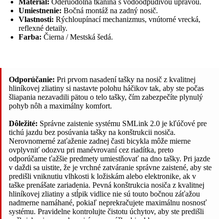
Materiál:
Oderuodolná tkanina s vodoodpudivou úpravou.
Umiestnenie:
Bočná montáž na zadný nosič.
Vlastnosti:
Rýchloupínací mechanizmus, vnútorné vrecká,
reflexné detaily.
Farba:
Čierna / Mestská šedá.
Odporúčanie:
Pri prvom nasadení tašky na nosič z kvalitnej
hliníkovej zliatiny si nastavte polohu háčikov tak, aby ste počas
šliapania nezavadili pätou o telo tašky, čím zabezpečíte plynulý
pohyb nôh a maximálny komfort.
Dôležité:
Správne zaistenie systému SMLink 2.0 je kľúčové pre
tichú jazdu bez posúvania tašky na konštrukcii nosiča.
Nerovnomerné zaťaženie zadnej časti bicykla môže mierne
ovplyvniť odozvu pri manévrovaní cez riadítka, preto
odporúčame ťažšie predmety umiestňovať na dno tašky. Pri jazde
v daždi sa uistite, že je vrchné zatváranie správne zaistené, aby ste
predišli vniknutiu vlhkosti k ložiskám alebo elektronike, ak v
taške prenášate zariadenia. Pevná konštrukcia nosiča z kvalitnej
hliníkovej zliatiny a stĺpik vidlice nie sú touto bočnou záťažou
nadmerne namáhané, pokiaľ neprekračujete maximálnu nosnosť
systému. Pravidelne kontrolujte čistotu úchytov, aby ste predišli