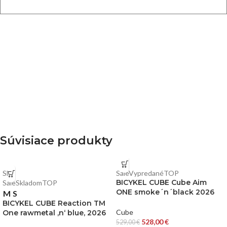
Súvisiace produkty
S
M
Sale
Vypredané
TOP
BICYKEL CUBE Cube Aim
Sale
Skladom
TOP
ONE smoke´n´black 2026
M
S
BICYKEL CUBE Reaction TM
Cube
One rawmetal ‚n‘ blue, 2026
528,00
€
529,00
€