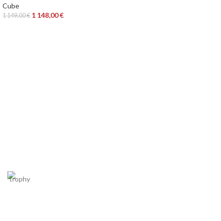
Cube
1 148,00
€
1 149,00
€
BEZPEČNÝ NÁKUP A GARANCIA VRÁTENIA PEŇAZÍ