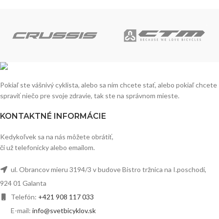
Pokiaľ ste vášnivý cyklista, alebo sa ním chcete stať, alebo pokiaľ chcete
spraviť niečo pre svoje zdravie, tak ste na správnom mieste.
KONTAKTNÉ INFORMÁCIE
Kedykoľvek sa na nás môžete obrátiť,
či už telefonicky alebo emailom.
ul. Obrancov mieru 3194/3 v budove Bistro tržnica na I.poschodí,
924 01 Galanta
Telefón:
+421 908 117 033
E-mail:
info@svetbicyklov.sk