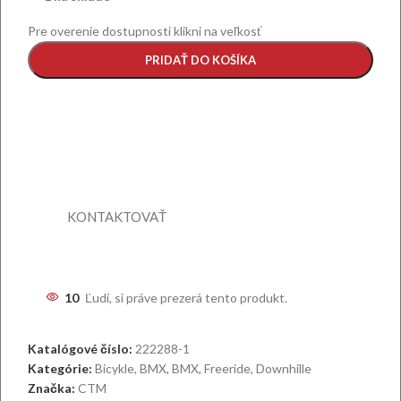
Pre overenie dostupnosti klikni na veľkosť
PRIDAŤ DO KOŠÍKA
Ak si našiel lepšiu cenu, daj nám
vedieť.
Ponúkneme ti ešte výhodnejšiu ponuku vrátane
špeciálnych benefitov priamo prispôsobených pre teba.
KONTAKTOVAŤ
10
Ľudí, si práve prezerá tento produkt.
Katalógové číslo:
222288-1
Kategórie:
Bicykle
,
BMX
,
BMX, Freeride, Downhille
Značka:
CTM