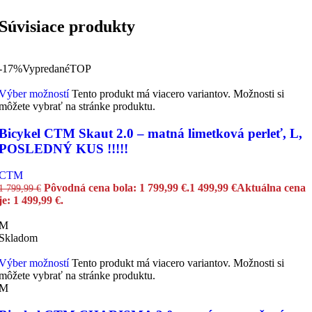
Súvisiace produkty
-17%
Vypredané
TOP
Výber možností
Tento produkt má viacero variantov. Možnosti si
môžete vybrať na stránke produktu.
Bicykel CTM Skaut 2.0 – matná limetková perleť, L,
POSLEDNÝ KUS !!!!!
CTM
Pôvodná cena bola: 1 799,99 €.
1 499,99
€
Aktuálna cena
1 799,99
€
je: 1 499,99 €.
M
Skladom
Výber možností
Tento produkt má viacero variantov. Možnosti si
môžete vybrať na stránke produktu.
M