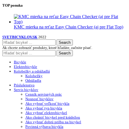
TOP ponuka
KMC mierka na reťaz Easy Chain Checker (aj pre Flat Top)
SVETBICYKLOV.SK
2022
Search
Ak chcete zobraziť produkty, ktoré hľadáte, začnite písať.
Search
Bicykle
Elektrobicykle
Kolobežky a odrážadlá
Kolobežky
Odrážadla
Príslušenstvo
Servis bicyklov
Cenník servisných prác
Nosnosť bicyklov
Ako vybrať veľkosť bicykla
Ako vybrať typ bicykla
Ako vybrať elektrobicykel
Ako chrániť bicykel pred krádežou
Ako vybrať dobrú prilbu na bicykel
Povinná výbava bicykla