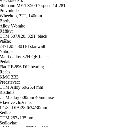
Viackolečko:
Shimano MF-TZ500 7 speed 14-28T
Prevodník:
Wheeltop, 32T, 140mm
Brzdy:
Alloy V-brake
Ráfiky:
CTM 507X20, 32H, black
Plášte:
24×1.95″ 30TPI skinwall
Náboje:
Matrix alloy 32H QR black
Pedále:
Flat HF-896 DU bearing
Reťaz:
KMC Z33
Predstavec:
CTM Alloy 60/25,4 mm
Riadidlá:
CTM alloy 600mm 40mm rise
Hlavové zloženie:
1 1/8″ DIA:28.6/34/30mm
Sedlo:
CTM 257x135mm
Sedlovka: