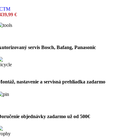
CTM
439,99
€
Autorizovaný servis Bosch, Bafang, Panasonic
Montáž, nastavenie a servisná prehliadka zadarmo
Doručenie objednávky zadarmo už od 500€