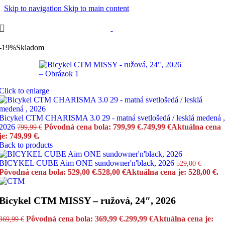
Skip to navigation
Skip to main content
-19%
Skladom
Click to enlarge
Bicykel CTM CHARISMA 3.0 29 - matná svetlošedá / lesklá medená ,
2026
Pôvodná cena bola: 799,99 €.
749,99
€
Aktuálna cena
799,99
€
je: 749,99 €.
Back to products
BICYKEL CUBE Aim ONE sundowner'n'black, 2026
529,00
€
Pôvodná cena bola: 529,00 €.
528,00
€
Aktuálna cena je: 528,00 €.
Bicykel CTM MISSY – ružová, 24″, 2026
Pôvodná cena bola: 369,99 €.
299,99
€
Aktuálna cena je:
369,99
€