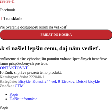
299,99 €.
Facebook
1 na sklade
Pre overenie dostupnosti klikni na veľkosť
PRIDAŤ DO KOŠÍKA
k si našiel lepšiu cenu, daj nám vedieť.
onúkneme ti ešte výhodnejšiu ponuku vrátane špeciálnych benefitov
riamo prispôsobených pre teba.
ONTAKTOVAŤ
10
Ľudí, si práve prezerá tento produkt.
Katalógové číslo:
222040-1
Kategórie:
Bicykle
,
Kolesá 24" vek 9-12rokov
,
Detské bicykle
Značka:
CTM
Popis
Ďalšie informácie
Popis