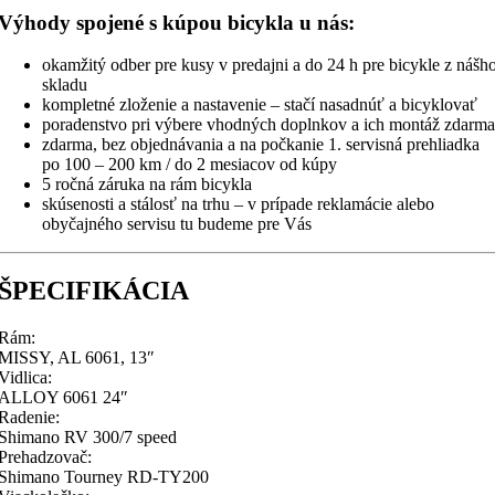
Výhody spojené s kúpou bicykla u nás:
okamžitý odber pre kusy v predajni a do 24 h pre bicykle z nášh
skladu
kompletné zloženie a nastavenie – stačí nasadnúť a bicyklovať
poradenstvo pri výbere vhodných doplnkov a ich montáž zdarma
zdarma, bez objednávania a na počkanie 1. servisná prehliadka
po 100 – 200 km / do 2 mesiacov od kúpy
5 ročná záruka na rám bicykla
skúsenosti a stálosť na trhu – v prípade reklamácie alebo
obyčajného servisu tu budeme pre Vás
ŠPECIFIKÁCIA
Rám:
MISSY, AL 6061, 13″
Vidlica:
ALLOY 6061 24″
Radenie:
Shimano RV 300/7 speed
Prehadzovač:
Shimano Tourney RD-TY200