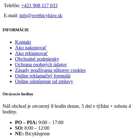
Telefón:
+421 908 117 033
E-mail:
info@svetbicyklov.sk
INFORMÁCIE
Kontakt
Ako nakupovať
Ako reklamovať
Obchodné podmienky
Ochrana osobných údajov
Zásady používania súborov cookies
Online reklamačný formulár
Online odstúpenie od zmluvy
Otváracie hodiny
Náš obchod je otvorený 8 hodín denne, 5 dní v týždni + sobotu 4
hodiny.
PO – PIA:
9:00 – 17:00
SO:
8:00 – 12:00
NE:
Bicyklujeme