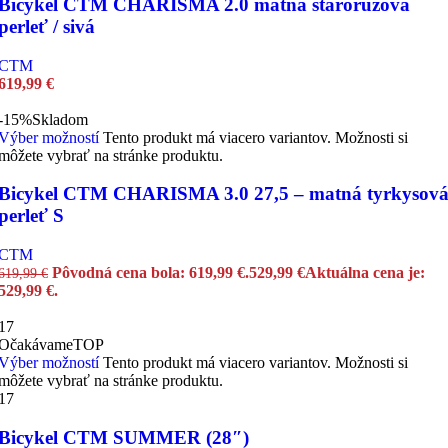
Bicykel CTM CHARISMA 2.0 matná staroružová
perleť / sivá
CTM
619,99
€
-15%
Skladom
Výber možností
Tento produkt má viacero variantov. Možnosti si
môžete vybrať na stránke produktu.
Bicykel CTM CHARISMA 3.0 27,5 – matná tyrkysov
perleť S
CTM
Pôvodná cena bola: 619,99 €.
529,99
€
Aktuálna cena je:
619,99
€
529,99 €.
17
Očakávame
TOP
Výber možností
Tento produkt má viacero variantov. Možnosti si
môžete vybrať na stránke produktu.
17
Bicykel CTM SUMMER (28″)