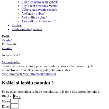
Akú prehadzovačku vybrať
Aký počet prevodov vybrať
Výber a nastavenie sedadla
Aké brzdy vybrať
Akú vidlicu vybrať
Akú veľkosť kolies zvoliť
Kontakt
Prihlásenie/Registrácia
Košík
Zavrieť
Prihlásenie
Zavrieť
Nemáte účet?
Vytvoriť účet
Tieto internetové stránky používajú súbory cookie. Používaním týchto
internetových stránok s tým vyjadrujete svoj súhlas.
Viac informácií
Viac informácií
Súhlasím
Našiel si
lepšiu ponuku ?
Po odoslaní formulára ťa bude kontaktovať náš tím s ešte lepšou ponukou.
Bicykel
Meno
Email