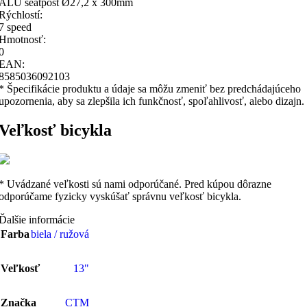
ALU seatpost Ø27,2 x 300mm
Rýchlostí:
7 speed
Hmotnosť:
0
EAN:
8585036092103
* Špecifikácie produktu a údaje sa môžu zmeniť bez predchádajúceho
upozornenia, aby sa zlepšila ich funkčnosť, spoľahlivosť, alebo dizajn.
Veľkosť bicykla
* Uvádzané veľkosti sú nami odporúčané. Pred kúpou dôrazne
odporúčame fyzicky vyskúšať správnu veľkosť bicykla.
Ďalšie informácie
Farba
biela / ružová
Veľkosť
13"
Značka
CTM