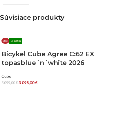
Súvisiace produkty
Sale
Skladom
Bicykel Cube Agree C:62 EX
topasblue´n´white 2026
Cube
3 098,00
€
3 099,00
€