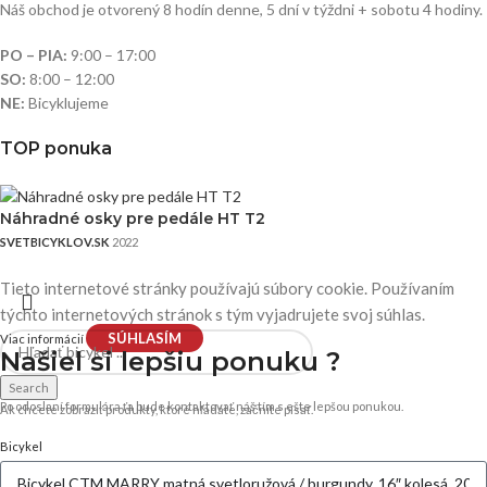
Náš obchod je otvorený 8 hodín denne, 5 dní v týždni + sobotu 4 hodiny.
PO – PIA:
9:00 – 17:00
SO:
8:00 – 12:00
NE:
Bicyklujeme
TOP ponuka
Náhradné osky pre pedále HT T2
SVETBICYKLOV.SK
2022
Tieto internetové stránky používajú súbory cookie. Používaním
týchto internetových stránok s tým vyjadrujete svoj súhlas.
SÚHLASÍM
Viac informácií
Našiel si
lepšiu ponuku ?
Search
Po odoslaní formulára ťa bude kontaktovať náš tím s ešte lepšou ponukou.
Ak chcete zobraziť produkty, ktoré hľadáte, začnite písať.
Bicykel