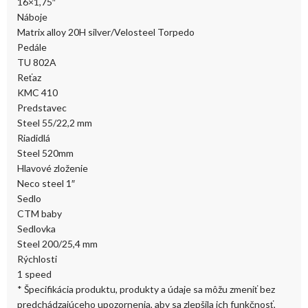
16×1,75″
Náboje
Matrix alloy 20H silver/Velosteel Torpedo
Pedále
TU 802A
Reťaz
KMC 410
Predstavec
Steel 55/22,2 mm
Riadidlá
Steel 520mm
Hlavové zloženie
Neco steel 1″
Sedlo
CTM baby
Sedlovka
Steel 200/25,4 mm
Rýchlosti
1 speed
* Špecifikácia produktu, produkty a údaje sa môžu zmeniť bez
predchádzajúceho upozornenia, aby sa zlepšila ich funkčnosť,