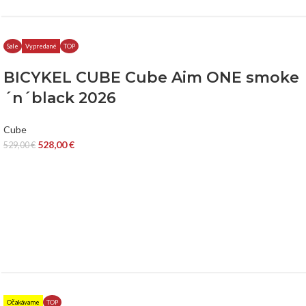
Sale
Vypredané
TOP
BICYKEL CUBE Cube Aim ONE smoke
´n´black 2026
Cube
528,00
€
529,00
€
Očakávame
TOP