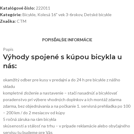
Katalógové číslo:
222011
Kategórie:
Bicykle
,
Kolesá 16" vek 3-6rokov
,
Detské bicykle
Značka:
CTM
POPIS
ĎALŠIE INFORMÁCIE
Popis
Výhody spojené s kúpou bicykla u
nás:
okamžitý odber pre kusy v predajni a do 24 h pre bicykle z nášho
skladu
kompletné zloženie a nastavenie – stačí nasadnúť a bicyklovať
poradenstvo pri výbere vhodných doplnkov a ich montáž zdarma
zdarma, bez objednávania a na počkanie 1. servisná prehliadka po 100
– 200 km / do 2 mesiacov od kúpy
5 ročná záruka na rám bicykla
skúsenosti a stálosť na trhu – v prípade reklamácie alebo obyčajného
servisu tu budeme pre Vás