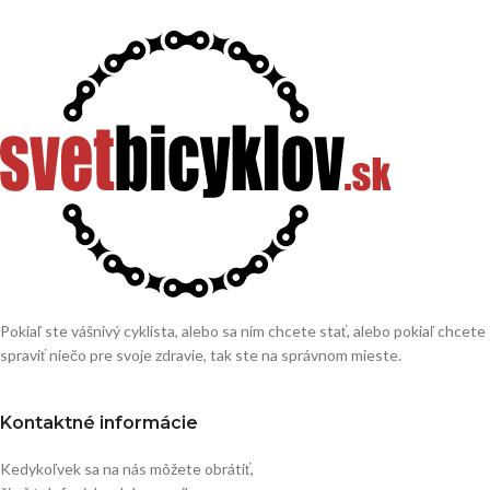
Pokiaľ ste vášnivý cyklista, alebo sa ním chcete stať, alebo pokiaľ chcete
spraviť niečo pre svoje zdravie, tak ste na správnom mieste.
Kontaktné informácie
Kedykoľvek sa na nás môžete obrátiť,