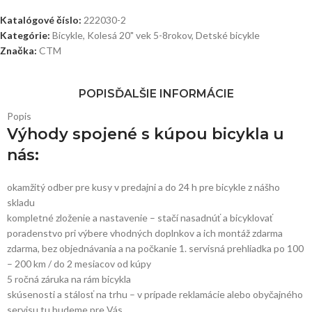
Katalógové číslo:
222030-2
Kategórie:
Bicykle
,
Kolesá 20" vek 5-8rokov
,
Detské bicykle
Značka:
CTM
POPIS
ĎALŠIE INFORMÁCIE
Popis
Výhody spojené s kúpou bicykla u
nás:
okamžitý odber pre kusy v predajni a do 24 h pre bicykle z nášho
skladu
kompletné zloženie a nastavenie – stačí nasadnúť a bicyklovať
poradenstvo pri výbere vhodných doplnkov a ich montáž zdarma
zdarma, bez objednávania a na počkanie 1. servisná prehliadka po 100
– 200 km / do 2 mesiacov od kúpy
5 ročná záruka na rám bicykla
skúsenosti a stálosť na trhu – v prípade reklamácie alebo obyčajného
servisu tu budeme pre Vás