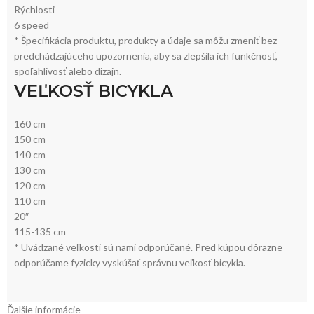
Rýchlosti
6 speed
* Špecifikácia produktu, produkty a údaje sa môžu zmeniť bez
predchádzajúceho upozornenia, aby sa zlepšila ich funkčnosť,
spoľahlivosť alebo dizajn.
VEĽKOSŤ BICYKLA
160 cm
150 cm
140 cm
130 cm
120 cm
110 cm
20″
115-135 cm
* Uvádzané veľkosti sú nami odporúčané. Pred kúpou dôrazne
odporúčame fyzicky vyskúšať správnu veľkosť bicykla.
Ďalšie informácie