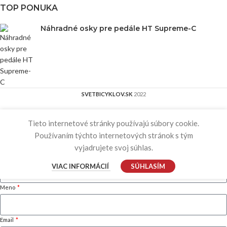
TOP PONUKA
Náhradné osky pre pedále HT Supreme-C
SVETBICYKLOV.SK
2022
Našiel si
lepšiu ponuku ?
Tieto internetové stránky používajú súbory cookie.
Používaním týchto internetových stránok s tým
Po odoslaní formulára ťa bude kontaktovať náš tím s ešte lepšou ponukou.
vyjadrujete svoj súhlas.
Bicykel
VIAC INFORMÁCIÍ
SÚHLASÍM
Meno
Email