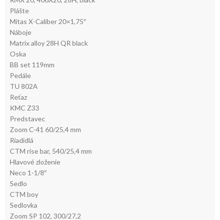
Plášte
Mitas X-Caliber 20×1,75″
Náboje
Matrix alloy 28H QR black
Oska
BB set 119mm
Pedále
TU 802A
Reťaz
KMC Z33
Predstavec
Zoom C-41 60/25,4 mm
Riadidlá
CTM rise bar, 540/25,4 mm
Hlavové zloženie
Neco 1-1/8″
Sedlo
CTM boy
Sedlovka
Zoom SP 102, 300/27,2