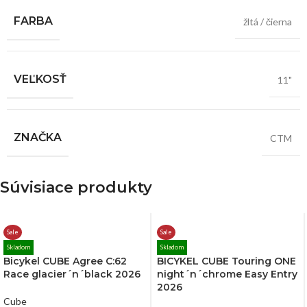
FARBA
žltá / čierna
VEĽKOSŤ
11"
ZNAČKA
CTM
Súvisiace produkty
Sale
Sale
Skladom
Skladom
Bicykel CUBE Agree C:62
BICYKEL CUBE Touring ONE
Race glacier´n´black 2026
night´n´chrome Easy Entry
2026
Cube