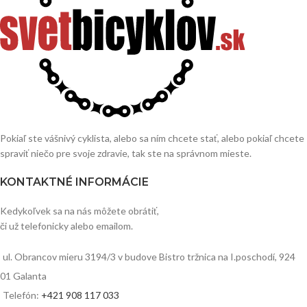
Pokiaľ ste vášnivý cyklista, alebo sa ním chcete stať, alebo pokiaľ chcete
spraviť niečo pre svoje zdravie, tak ste na správnom mieste.
KONTAKTNÉ INFORMÁCIE
Kedykoľvek sa na nás môžete obrátiť,
či už telefonicky alebo emailom.
ul. Obrancov mieru 3194/3 v budove Bistro tržnica na I.poschodí, 924
01 Galanta
Telefón:
+421 908 117 033