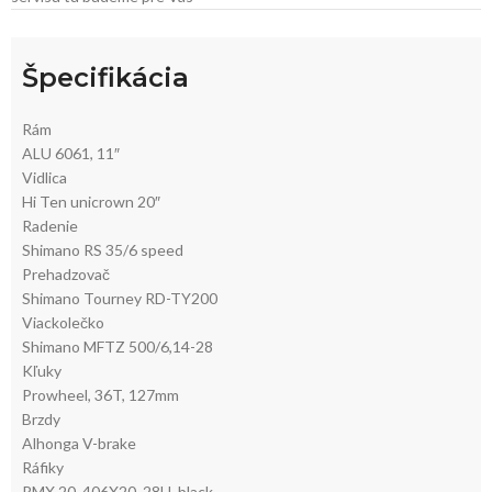
Špecifikácia
Rám
ALU 6061, 11″
Vidlica
Hi Ten unicrown 20″
Radenie
Shimano RS 35/6 speed
Prehadzovač
Shimano Tourney RD-TY200
Viackolečko
Shimano MFTZ 500/6,14-28
Kľuky
Prowheel, 36T, 127mm
Brzdy
Alhonga V-brake
Ráfiky
RMX 20, 406X20, 28H, black