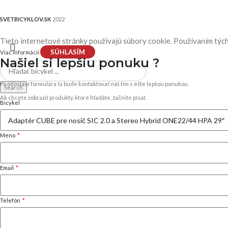
SVETBICYKLOV.SK
2022
Tieto internetové stránky používajú súbory cookie. Používaním tých
SÚHLASÍM
Viac informácií
Našiel si
lepšiu ponuku ?
Po odoslaní formulára ťa bude kontaktovať náš tím s ešte lepšou ponukou.
Search
Ak chcete zobraziť produkty, ktoré hľadáte, začnite písať.
Bicykel
Meno
Email
Telefón