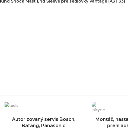
Kind Shock Mast End Sleeve pre sedlovky Vantage (A31133)
Autorizovaný servis Bosch,
Montáž, nasta
Bafang, Panasonic
prehlia