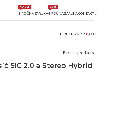
KENZEL
CUBE
3-ROČNÁ ZÁRUKA
6-ROČNÁ ZÁRUKA
KONTAKT
0
POLOŽKY
/
0,00
€
Back to products
č SIC 2.0 a Stereo Hybrid