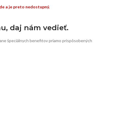
de a je preto nedostupný.
nu, daj nám vedieť.
ane špeciálnych benefitov priamo prispôsobených