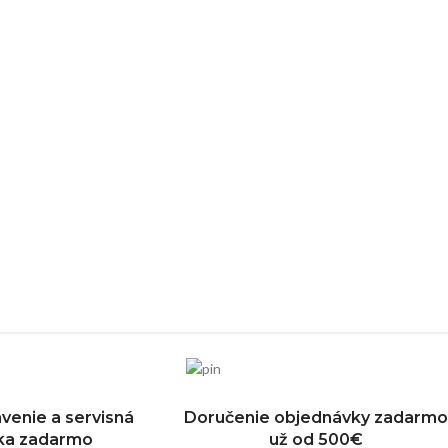
venie a servisná
Doručenie objednávky zadarmo
dka zadarmo
už od 500€