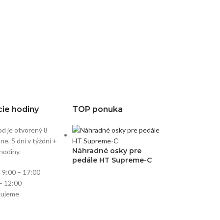
ie hodiny
TOP ponuka
d je otvorený 8
e, 5 dní v týždni +
Náhradné osky pre
hodiny.
pedále HT Supreme-C
:
9:00 – 17:00
– 12:00
lujeme