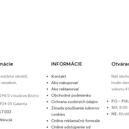
rmácie
INFORMÁCIE
Otvárac
 môžete obrátiť,
Kontakt
Náš obcho
o emailom.
Ako nakupovať
hodín denn
Ako reklamovať
sobotu 4 
Obchodné podmienky
194/3 v budove Bistro
PO – PIA
Ochrana osobných údajov
, 924 01 Galanta
SO:
8:00 
Zásady používania súborov
17 033
NE:
Bicyk
cookies
klov.sk
Online reklamačný formulár
Online odstúpenie od