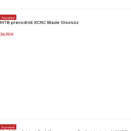
Vypredané
MTB prevodník KCNC Blade 104x44z
36,90
€
Vypredané