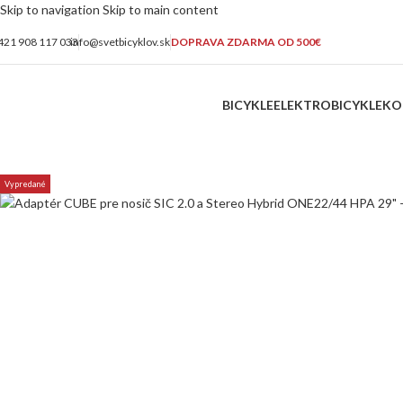
Skip to navigation
Skip to main content
421 908 117 033
info@svetbicyklov.sk
DOPRAVA ZDARMA OD 500€
BICYKLE
ELEKTROBICYKLE
KO
Vypredané