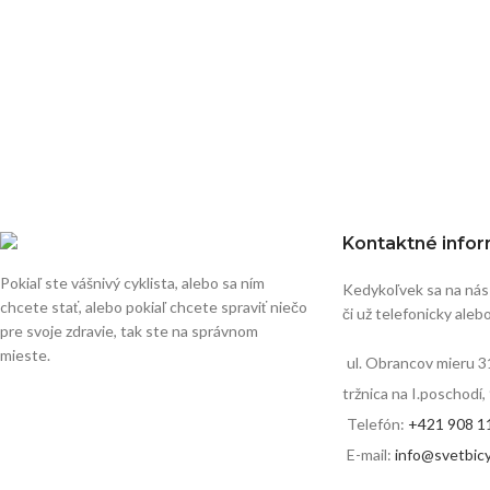
Kontaktné info
Pokiaľ ste vášnivý cyklista, alebo sa ním
Kedykoľvek sa na nás
chcete stať, alebo pokiaľ chcete spraviť niečo
či už telefonicky aleb
pre svoje zdravie, tak ste na správnom
mieste.
ul. Obrancov mieru 3
tržnica na I.poschodí
Telefón:
+421 908 1
E-mail:
info@svetbicy